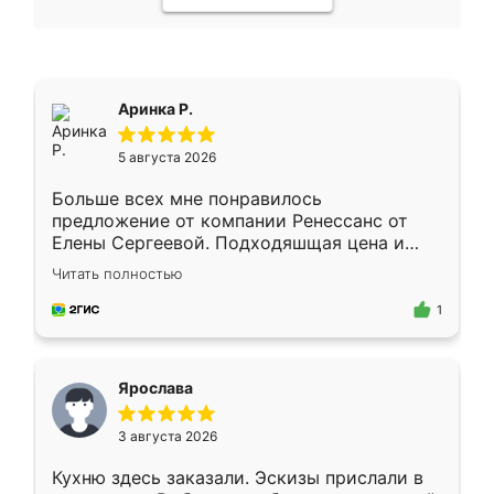
Аринка Р.
5 августа 2026
Больше всех мне понравилось
предложение от компании Ренессанс от
Елены Сергеевой. Подходяшщая цена и
короткие сроки изготовления. Приехавший
Читать полностью
для замера сотрудник Владислав
предложил по моему эскизу самый
1
подходящий вариант шкафа. Немного его
видоизменил, получилось даже лучше, чем
я хотела.
Ярослава
3 августа 2026
Кухню здесь заказали. Эскизы прислали в