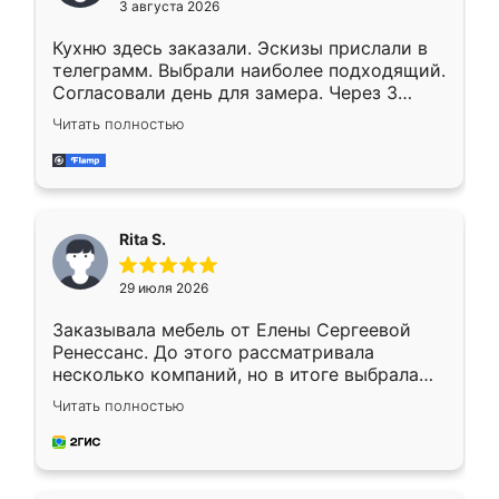
3 августа 2026
Кухню здесь заказали. Эскизы прислали в
телеграмм. Выбрали наиболее подходящий.
Согласовали день для замера. Через 3
недели кухня была уже готова. Остались
Читать полностью
довольны работой. Спасибо Ренессанс
мебель за качественную работу!
Rita S.
29 июля 2026
Заказывала мебель от Елены Сергеевой
Ренессанс. До этого рассматривала
несколько компаний, но в итоге выбрала
эту. Сначала обговорили условия, потом
Читать полностью
приехал замерщик, всё спокойно объяснил
и снял размеры. Изготовили в срок, с
доставкой тоже никаких проблем не
возникло. Сборку выполнили аккуратно,