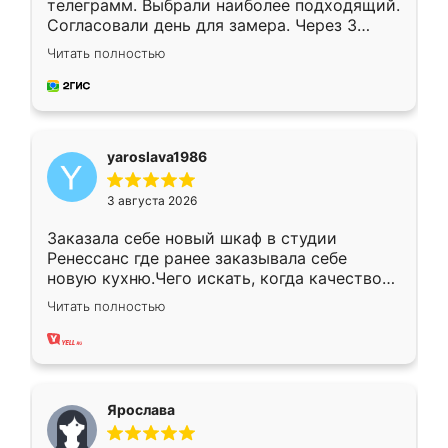
телеграмм. Выбрали наиболее подходящий.
Согласовали день для замера. Через 3
недели кухня была уже готова. Остались
Читать полностью
довольны работой. Спасибо Ренессанс
мебель за качественную работу!
yaroslava1986
3 августа 2026
Заказала себе новый шкаф в студии
Ренессанс где ранее заказывала себе
новую кухню.Чего искать, когда качеством
вполне довольна. Служит кухня уже почти
Читать полностью
два года, нареканий нет.
Ярослава