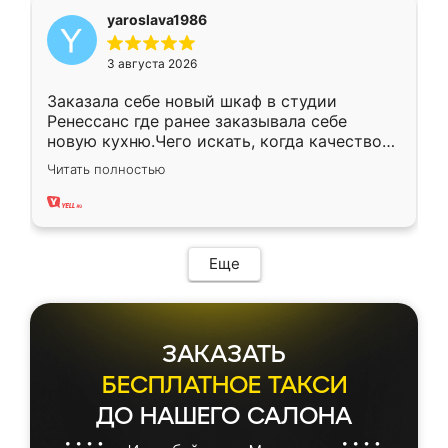
yaroslava1986
3 августа 2026
Заказала себе новый шкаф в студии
Ренессанс где ранее заказывала себе
новую кухню.Чего искать, когда качеством
вполне довольна. Служит кухня уже почти
Читать полностью
два года, нареканий нет.
Еще
ЗАКАЗАТЬ
БЕСПЛАТНОЕ ТАКСИ
ДО НАШЕГО САЛОНА