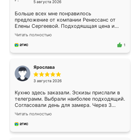
5 августа 2026
Больше всех мне понравилось
предложение от компании Ренессанс от
Елены Сергеевой. Подходяшщая цена и
короткие сроки изготовления. Приехавший
Читать полностью
для замера сотрудник Владислав
предложил по моему эскизу самый
1
подходящий вариант шкафа. Немного его
видоизменил, получилось даже лучше, чем
я хотела.
Ярослава
3 августа 2026
Кухню здесь заказали. Эскизы прислали в
телеграмм. Выбрали наиболее подходящий.
Согласовали день для замера. Через 3
недели кухня была уже готова. Остались
Читать полностью
довольны работой. Спасибо Ренессанс
мебель за качественную работу!