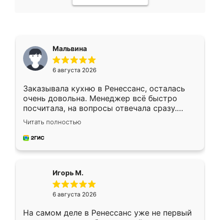
Мальвина
6 августа 2026
Заказывала кухню в Ренессанс, осталась
очень довольна. Менеджер всё быстро
посчитала, на вопросы отвечала сразу.
Замерщик приехал в субботу, подошёл к
Читать полностью
делу со всей ответственностью. Собрали
за день, ребята работали аккуратно, даже
пыли почти не было. Качество отличное,
ящики ходят плавно, ничего не скрипит.
Всё подошло как влитое.
Игорь М.
6 августа 2026
На самом деле в Ренессанс уже не первый