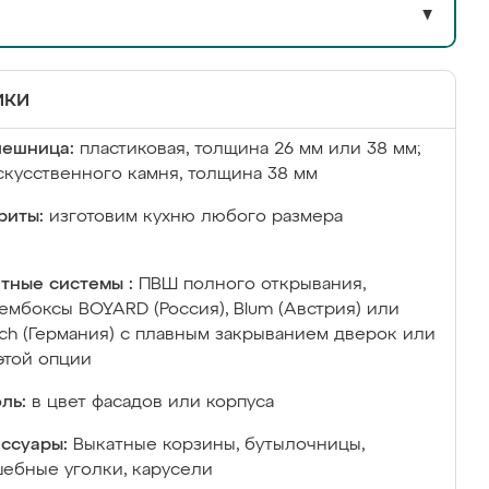
▼
ики
лешница:
пластиковая, толщина 26 мм или 38 мм;
скусственного камня, толщина 38 мм
риты:
изготовим кухню любого размера
тные системы :
ПВШ полного открывания,
ембоксы BOYARD (Россия), Blum (Австрия) или
ich (Германия) с плавным закрыванием дверок или
этой опции
ль:
в цвет фасадов или корпуса
ссуары:
Выкатные корзины, бутылочницы,
ебные уголки, карусели