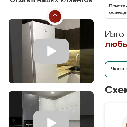
Отзывы наших клиентов
Пристен
освеще
Изго
любы
Часто 
Схе