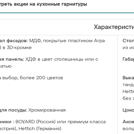
реть акции на кухонные гарнитуры
Характерист
ал фасадов:
МДФ, покрытые пластиком Arpa
Сто
) в 3D-кромке
из и
я панель:
ХДФ в цвет столешницы или с
Габа
чатью
а выбор, более 200 цветов
Выка
танд
Hett
без 
ля посуды:
Хромированная
Цоко
ники :
BOYARD (Россия) или премиум класса
Аксе
встрия), Hettich (Германия)
волш