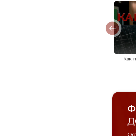
Как 
Ф
Д
Ост