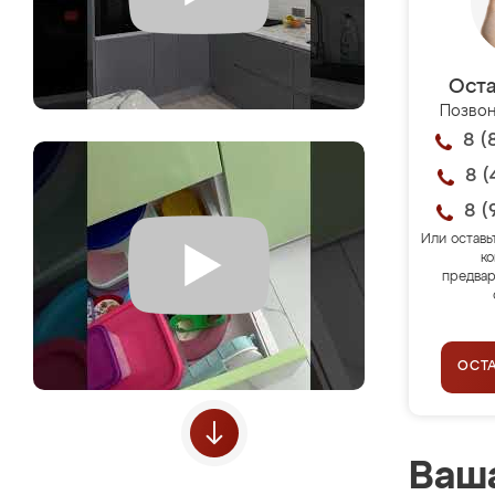
Оста
Позвон
8 (
8 (
8 (
Или оставь
ко
предвар
ОСТ
Ваша