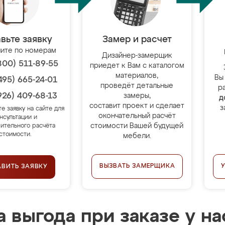
вьте заявку
Замер и расчет
ите по номерам
Дизайнер-замерщик
800) 511-89-55
приедет к Вам с каталогом
материалов,
Вы
495) 665-24-01
проведёт детальные
р
926) 409-68-13
замеры,
д
составит проект и сделает
з
те заявку на сайте для
окончательный расчёт
нсультации и
стоимости Вашей будущей
ительного расчёта
стоимости.
мебели.
ВЫЗВАТЬ ЗАМЕРЩИКА
АВИТЬ ЗАЯВКУ
 выгода при заказе у на