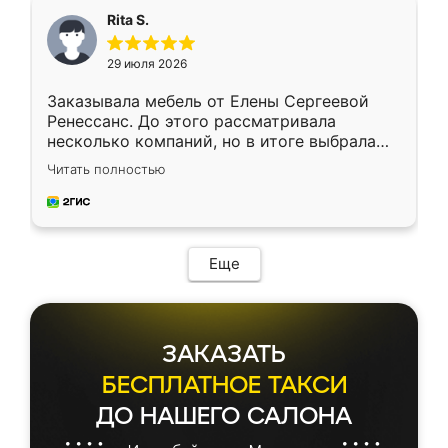
Rita S.
29 июля 2026
Заказывала мебель от Елены Сергеевой
Ренессанс. До этого рассматривала
несколько компаний, но в итоге выбрала
эту. Сначала обговорили условия, потом
Читать полностью
приехал замерщик, всё спокойно объяснил
и снял размеры. Изготовили в срок, с
доставкой тоже никаких проблем не
возникло. Сборку выполнили аккуратно,
мебель сразу встала на свое место без
Еще
каких-либо доработок. Качеством осталась
довольна, все выглядит так, как и ожидала.
ЗАКАЗАТЬ
БЕСПЛАТНОЕ ТАКСИ
ДО НАШЕГО САЛОНА