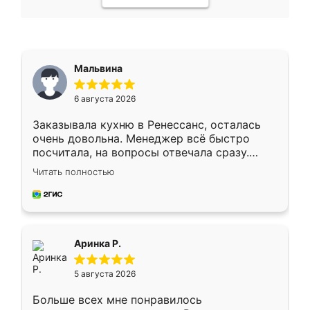
Мальвина
6 августа 2026
Заказывала кухню в Ренессанс, осталась
очень довольна. Менеджер всё быстро
посчитала, на вопросы отвечала сразу.
Замерщик приехал в субботу, подошёл к
Читать полностью
делу со всей ответственностью. Собрали
за день, ребята работали аккуратно, даже
пыли почти не было. Качество отличное,
ящики ходят плавно, ничего не скрипит.
Всё подошло как влитое.
Аринка Р.
5 августа 2026
Больше всех мне понравилось