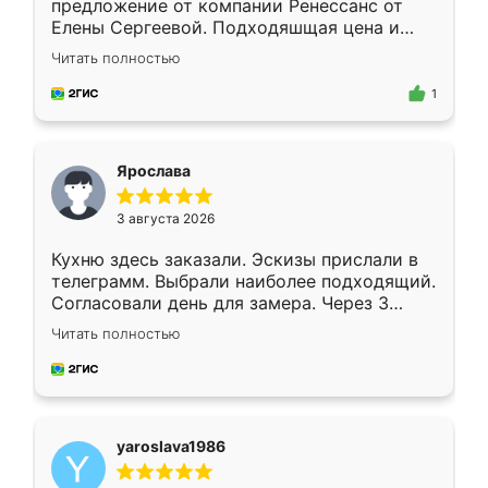
предложение от компании Ренессанс от
Елены Сергеевой. Подходяшщая цена и
короткие сроки изготовления. Приехавший
Читать полностью
для замера сотрудник Владислав
предложил по моему эскизу самый
1
подходящий вариант шкафа. Немного его
видоизменил, получилось даже лучше, чем
я хотела.
Ярослава
3 августа 2026
Кухню здесь заказали. Эскизы прислали в
телеграмм. Выбрали наиболее подходящий.
Согласовали день для замера. Через 3
недели кухня была уже готова. Остались
Читать полностью
довольны работой. Спасибо Ренессанс
мебель за качественную работу!
yaroslava1986