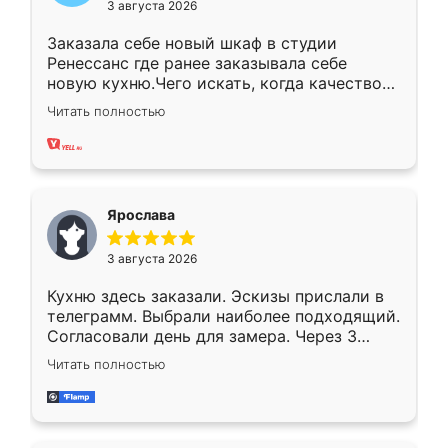
3 августа 2026
Заказала себе новый шкаф в студии
Ренессанс где ранее заказывала себе
новую кухню.Чего искать, когда качеством
вполне довольна. Служит кухня уже почти
Читать полностью
два года, нареканий нет.
Ярослава
3 августа 2026
Кухню здесь заказали. Эскизы прислали в
телеграмм. Выбрали наиболее подходящий.
Согласовали день для замера. Через 3
недели кухня была уже готова. Остались
Читать полностью
довольны работой. Спасибо Ренессанс
мебель за качественную работу!