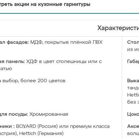
реть акции на кухонные гарнитуры
Характерист
ал фасадов:
МДФ, покрытые плёнкой ПВХ
Сто
из и
я панель:
ХДФ в цвет столешницы или с
Габа
чатью
а выбор, более 200 цветов
Выка
танд
Hett
без 
ля посуды:
Хромированная
Цоко
ники :
BOYARD (Россия) или премиум класса
Аксе
встрия), Hettich (Германия)
волш