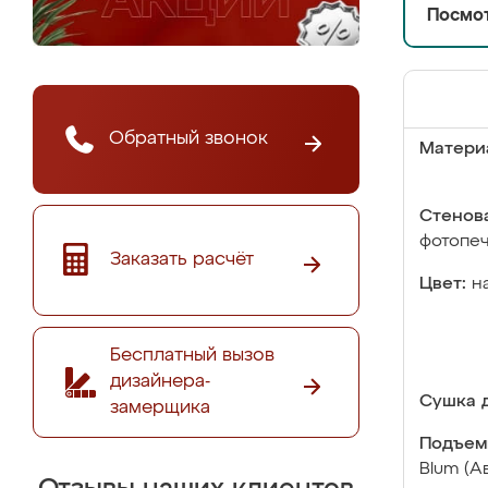
Посмот
Обратный звонок
Матери
Стенова
фотопе
Заказать расчёт
Цвет:
н
Бесплатный вызов
дизайнера-
Сушка д
замерщика
Подъем
Blum (А