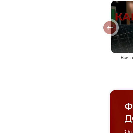
Как 
Ф
Д
Ост