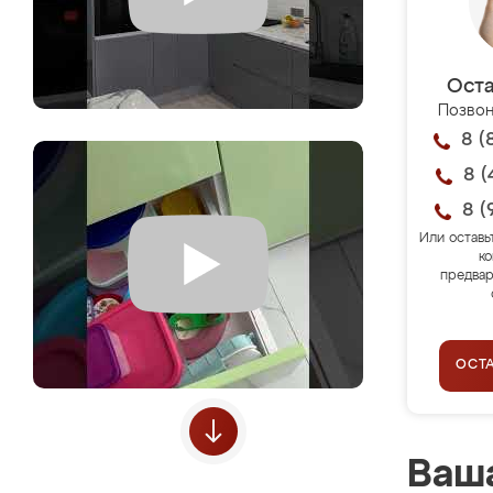
Оста
Позвон
8 (
8 (
8 (
Или оставь
ко
предвар
ОСТ
Ваша