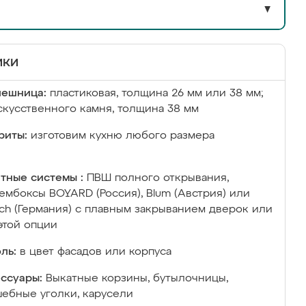
▼
ики
лешница:
пластиковая, толщина 26 мм или 38 мм;
скусственного камня, толщина 38 мм
риты:
изготовим кухню любого размера
тные системы :
ПВШ полного открывания,
ембоксы BOYARD (Россия), Blum (Австрия) или
ich (Германия) с плавным закрыванием дверок или
этой опции
ль:
в цвет фасадов или корпуса
ссуары:
Выкатные корзины, бутылочницы,
ебные уголки, карусели