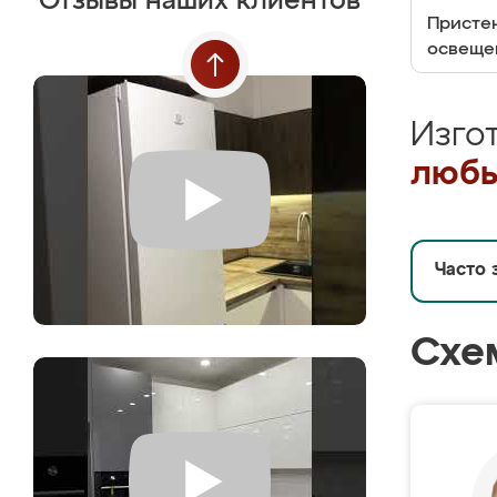
Отзывы наших клиентов
Пристен
освеще
Изго
любы
Часто 
Схе