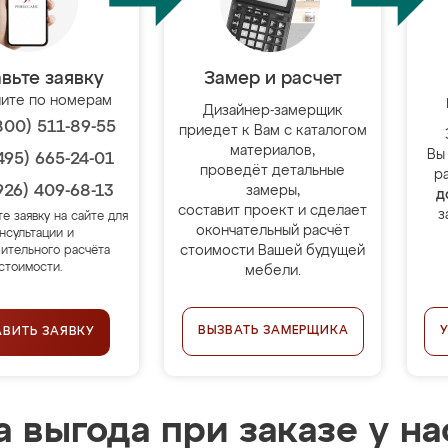
вьте заявку
Замер и расчет
ите по номерам
Дизайнер-замерщик
800) 511-89-55
приедет к Вам с каталогом
материалов,
Вы
495) 665-24-01
проведёт детальные
р
926) 409-68-13
замеры,
д
составит проект и сделает
з
те заявку на сайте для
окончательный расчёт
нсультации и
стоимости Вашей будущей
ительного расчёта
стоимости.
мебели.
ВЫЗВАТЬ ЗАМЕРЩИКА
АВИТЬ ЗАЯВКУ
 выгода при заказе у на