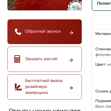
Посмот
Обратный звонок
Матери
Стенова
фотопе
Заказать расчёт
Цвет:
н
Бесплатный вызов
дизайнера-
Сушка д
замерщика
Подъем
Blum (А