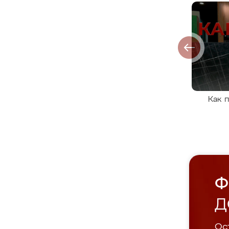
Как 
Ф
Д
Ост