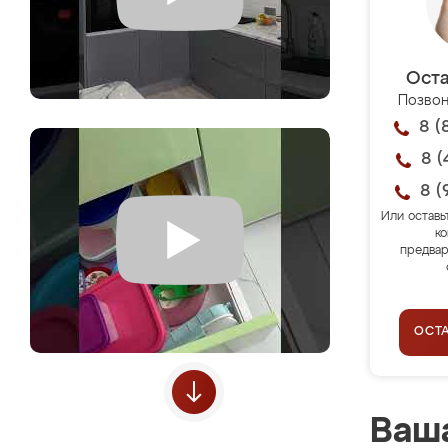
Оста
Позвон
8 (
8 (
8 (
Или оставь
ко
предвар
ОСТ
Ваша