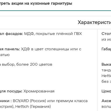
реть акции на кухонные гарнитуры
Характерист
ал фасадов:
МДФ, покрытые плёнкой ПВХ
Сто
из и
я панель:
ХДФ в цвет столешницы или с
Габа
чатью
а выбор, более 200 цветов
Выка
танд
Hett
без 
ля посуды:
Хромированная
Цоко
ники :
BOYARD (Россия) или премиум класса
Аксе
встрия), Hettich (Германия)
волш