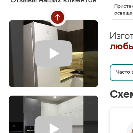
Отзывы наших клиентов
Пристен
освеще
Изго
любы
Часто 
Схе