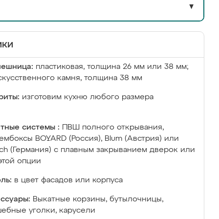
▼
ики
лешница:
пластиковая, толщина 26 мм или 38 мм;
скусственного камня, толщина 38 мм
риты:
изготовим кухню любого размера
тные системы :
ПВШ полного открывания,
ембоксы BOYARD (Россия), Blum (Австрия) или
ich (Германия) с плавным закрыванием дверок или
этой опции
ль:
в цвет фасадов или корпуса
ссуары:
Выкатные корзины, бутылочницы,
ебные уголки, карусели