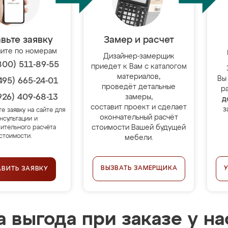
вьте заявку
Замер и расчет
ите по номерам
Дизайнер-замерщик
800) 511-89-55
приедет к Вам с каталогом
материалов,
Вы
495) 665-24-01
проведёт детальные
р
926) 409-68-13
замеры,
д
составит проект и сделает
з
те заявку на сайте для
окончательный расчёт
нсультации и
стоимости Вашей будущей
ительного расчёта
стоимости.
мебели.
ВЫЗВАТЬ ЗАМЕРЩИКА
АВИТЬ ЗАЯВКУ
 выгода при заказе у на