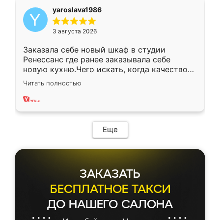
yaroslava1986
3 августа 2026
Заказала себе новый шкаф в студии
Ренессанс где ранее заказывала себе
новую кухню.Чего искать, когда качеством
вполне довольна. Служит кухня уже почти
Читать полностью
два года, нареканий нет.
Еще
ЗАКАЗАТЬ
БЕСПЛАТНОЕ ТАКСИ
ДО НАШЕГО САЛОНА