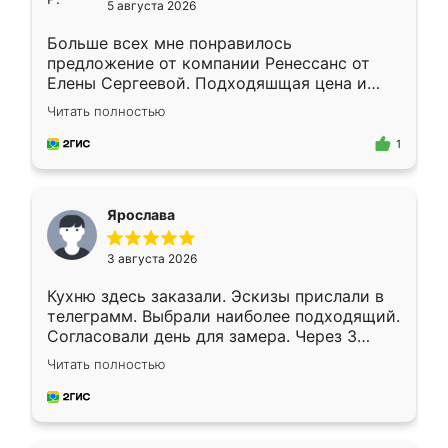
5 августа 2026
Больше всех мне понравилось
предложение от компании Ренессанс от
Елены Сергеевой. Подходяшщая цена и
короткие сроки изготовления. Приехавший
Читать полностью
для замера сотрудник Владислав
предложил по моему эскизу самый
1
подходящий вариант шкафа. Немного его
видоизменил, получилось даже лучше, чем
я хотела.
Ярослава
3 августа 2026
Кухню здесь заказали. Эскизы прислали в
телеграмм. Выбрали наиболее подходящий.
Согласовали день для замера. Через 3
недели кухня была уже готова. Остались
Читать полностью
довольны работой. Спасибо Ренессанс
мебель за качественную работу!