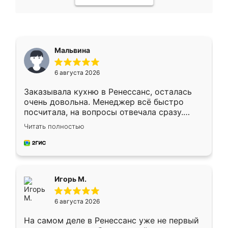
Мальвина
6 августа 2026
Заказывала кухню в Ренессанс, осталась
очень довольна. Менеджер всё быстро
посчитала, на вопросы отвечала сразу.
Замерщик приехал в субботу, подошёл к
Читать полностью
делу со всей ответственностью. Собрали
за день, ребята работали аккуратно, даже
пыли почти не было. Качество отличное,
ящики ходят плавно, ничего не скрипит.
Всё подошло как влитое.
Игорь М.
6 августа 2026
На самом деле в Ренессанс уже не первый