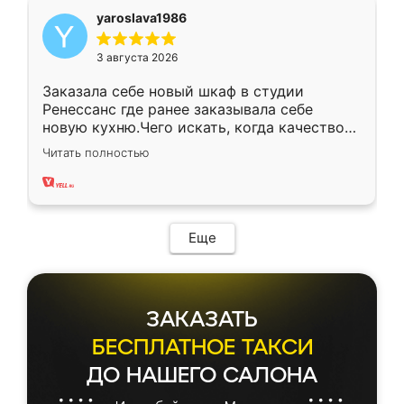
yaroslava1986
3 августа 2026
Заказала себе новый шкаф в студии
Ренессанс где ранее заказывала себе
новую кухню.Чего искать, когда качеством
вполне довольна. Служит кухня уже почти
Читать полностью
два года, нареканий нет.
Еще
ЗАКАЗАТЬ
БЕСПЛАТНОЕ ТАКСИ
ДО НАШЕГО САЛОНА