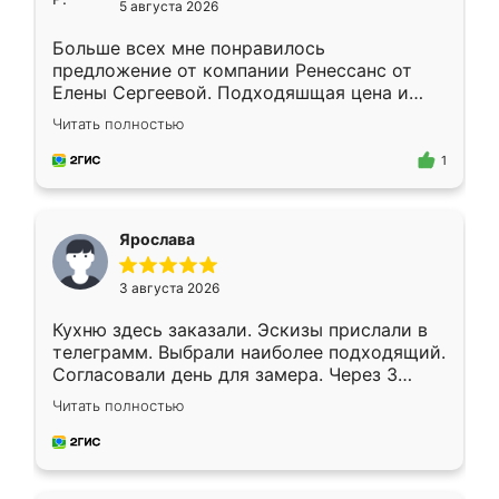
5 августа 2026
Больше всех мне понравилось
предложение от компании Ренессанс от
Елены Сергеевой. Подходяшщая цена и
короткие сроки изготовления. Приехавший
Читать полностью
для замера сотрудник Владислав
предложил по моему эскизу самый
1
подходящий вариант шкафа. Немного его
видоизменил, получилось даже лучше, чем
я хотела.
Ярослава
3 августа 2026
Кухню здесь заказали. Эскизы прислали в
телеграмм. Выбрали наиболее подходящий.
Согласовали день для замера. Через 3
недели кухня была уже готова. Остались
Читать полностью
довольны работой. Спасибо Ренессанс
мебель за качественную работу!