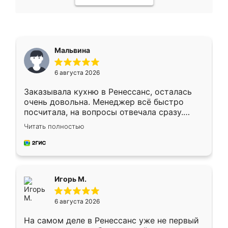
Мальвина
6 августа 2026
Заказывала кухню в Ренессанс, осталась
очень довольна. Менеджер всё быстро
посчитала, на вопросы отвечала сразу.
Замерщик приехал в субботу, подошёл к
Читать полностью
делу со всей ответственностью. Собрали
за день, ребята работали аккуратно, даже
пыли почти не было. Качество отличное,
ящики ходят плавно, ничего не скрипит.
Всё подошло как влитое.
Игорь М.
6 августа 2026
На самом деле в Ренессанс уже не первый