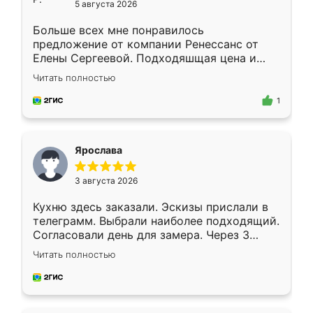
5 августа 2026
Больше всех мне понравилось
предложение от компании Ренессанс от
Елены Сергеевой. Подходяшщая цена и
короткие сроки изготовления. Приехавший
Читать полностью
для замера сотрудник Владислав
предложил по моему эскизу самый
1
подходящий вариант шкафа. Немного его
видоизменил, получилось даже лучше, чем
я хотела.
Ярослава
3 августа 2026
Кухню здесь заказали. Эскизы прислали в
телеграмм. Выбрали наиболее подходящий.
Согласовали день для замера. Через 3
недели кухня была уже готова. Остались
Читать полностью
довольны работой. Спасибо Ренессанс
мебель за качественную работу!