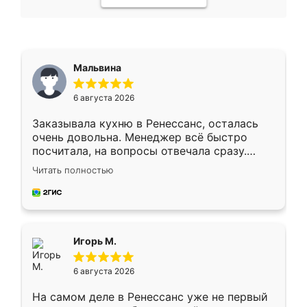
Мальвина
6 августа 2026
Заказывала кухню в Ренессанс, осталась
очень довольна. Менеджер всё быстро
посчитала, на вопросы отвечала сразу.
Замерщик приехал в субботу, подошёл к
Читать полностью
делу со всей ответственностью. Собрали
за день, ребята работали аккуратно, даже
пыли почти не было. Качество отличное,
ящики ходят плавно, ничего не скрипит.
Всё подошло как влитое.
Игорь М.
6 августа 2026
На самом деле в Ренессанс уже не первый