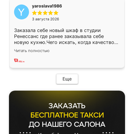
yaroslava1986
3 августа 2026
Заказала себе новый шкаф в студии
Ренессанс где ранее заказывала себе
новую кухню.Чего искать, когда качеством
вполне довольна. Служит кухня уже почти
Читать полностью
два года, нареканий нет.
Еще
ЗАКАЗАТЬ
БЕСПЛАТНОЕ ТАКСИ
ДО НАШЕГО САЛОНА