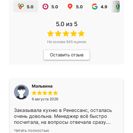
5.0
5.0
5.0
4.9
5.0
5.0
из 5
На основе
945
оценок
Оставить отзыв
Мальвина
6 августа 2026
Заказывала кухню в Ренессанс, осталась
очень довольна. Менеджер всё быстро
посчитала, на вопросы отвечала сразу.
Замерщик приехал в субботу, подошёл к
Читать полностью