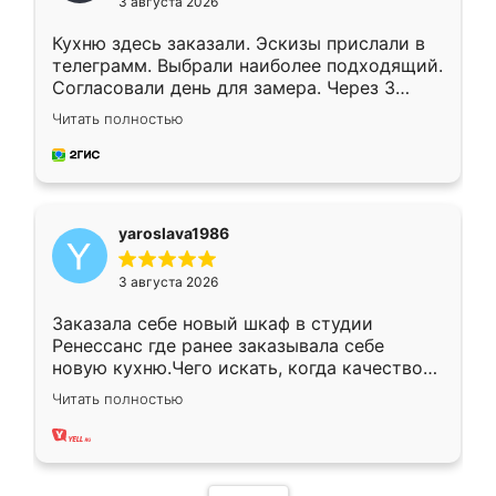
3 августа 2026
Кухню здесь заказали. Эскизы прислали в
телеграмм. Выбрали наиболее подходящий.
Согласовали день для замера. Через 3
недели кухня была уже готова. Остались
Читать полностью
довольны работой. Спасибо Ренессанс
мебель за качественную работу!
yaroslava1986
3 августа 2026
Заказала себе новый шкаф в студии
Ренессанс где ранее заказывала себе
новую кухню.Чего искать, когда качеством
вполне довольна. Служит кухня уже почти
Читать полностью
два года, нареканий нет.