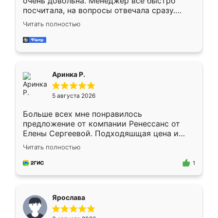
очень довольна. Менеджер всё быстро
посчитала, на вопросы отвечала сразу.
Замерщик приехал в субботу, подошёл к
Читать полностью
делу со всей ответственностью. Собрали
за день, ребята работали аккуратно, даже
пыли почти не было. Качество отличное,
ящики ходят плавно, ничего не скрипит.
Всё подошло как влитое.
Аринка Р.
5 августа 2026
Больше всех мне понравилось
предложение от компании Ренессанс от
Елены Сергеевой. Подходяшщая цена и
короткие сроки изготовления. Приехавший
Читать полностью
для замера сотрудник Владислав
предложил по моему эскизу самый
1
подходящий вариант шкафа. Немного его
видоизменил, получилось даже лучше, чем
я хотела.
Ярослава