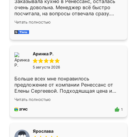
Заказывала кухню в Ренессанс, осталась
очень довольна. Менеджер всё быстро
посчитала, на вопросы отвечала сразу.
Замерщик приехал в субботу, подошёл к
Читать полностью
делу со всей ответственностью. Собрали
за день, ребята работали аккуратно, даже
пыли почти не было. Качество отличное,
ящики ходят плавно, ничего не скрипит.
Всё подошло как влитое.
Аринка Р.
5 августа 2026
Больше всех мне понравилось
предложение от компании Ренессанс от
Елены Сергеевой. Подходяшщая цена и
короткие сроки изготовления. Приехавший
Читать полностью
для замера сотрудник Владислав
предложил по моему эскизу самый
1
подходящий вариант шкафа. Немного его
видоизменил, получилось даже лучше, чем
я хотела.
Ярослава