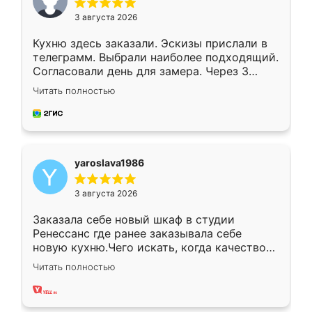
3 августа 2026
Кухню здесь заказали. Эскизы прислали в
телеграмм. Выбрали наиболее подходящий.
Согласовали день для замера. Через 3
недели кухня была уже готова. Остались
Читать полностью
довольны работой. Спасибо Ренессанс
мебель за качественную работу!
yaroslava1986
3 августа 2026
Заказала себе новый шкаф в студии
Ренессанс где ранее заказывала себе
новую кухню.Чего искать, когда качеством
вполне довольна. Служит кухня уже почти
Читать полностью
два года, нареканий нет.