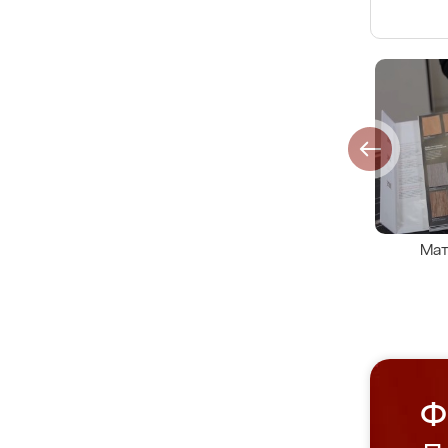
Мат
Ф