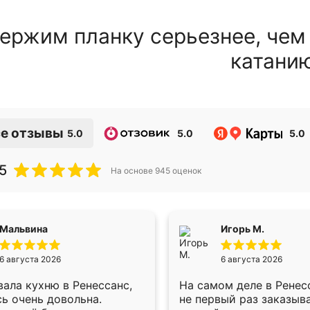
ержим планку серьезнее, чем
катани
е отзывы
5.0
5.0
5.0
5
На основе
945
оценок
Мальвина
Игорь М.
6 августа 2026
6 августа 2026
ала кухню в Ренессанс,
На самом деле в Ренес
ь очень довольна.
не первый раз заказыв