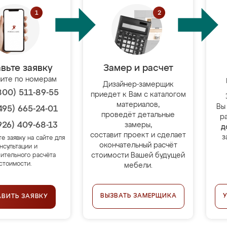
вьте заявку
Замер и расчет
ите по номерам
Дизайнер-замерщик
800) 511-89-55
приедет к Вам с каталогом
материалов,
Вы
495) 665-24-01
проведёт детальные
р
926) 409-68-13
замеры,
д
составит проект и сделает
з
те заявку на сайте для
окончательный расчёт
нсультации и
стоимости Вашей будущей
ительного расчёта
стоимости.
мебели.
ВЫЗВАТЬ ЗАМЕРЩИКА
АВИТЬ ЗАЯВКУ