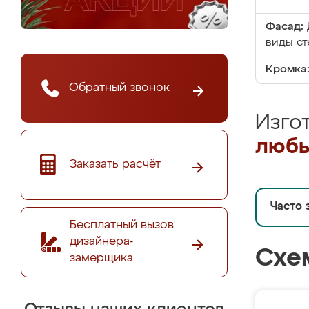
Фасад:
виды ст
Кромка
Обратный звонок
Изго
любы
Заказать расчёт
Часто 
Бесплатный вызов
дизайнера-
Схе
замерщика