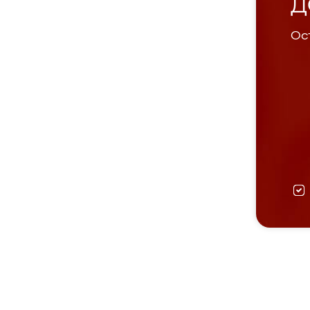
Д
Ост