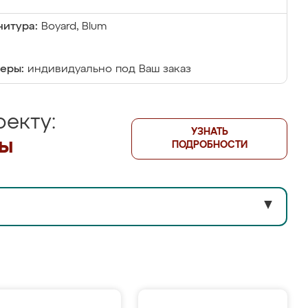
итура:
Boyard, Blum
еры:
индивидуально под Ваш заказ
екту:
УЗНАТЬ
лы
ПОДРОБНОСТИ
▼