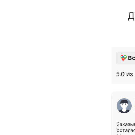
Д
Вс
5.0
из 
Заказыв
осталас