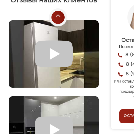
Отзывы наших клиентов
Оста
Позвон
8 (
8 (
8 (
Или оставь
ко
предвар
ОСТ