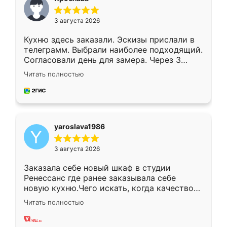
3 августа 2026
Кухню здесь заказали. Эскизы прислали в
телеграмм. Выбрали наиболее подходящий.
Согласовали день для замера. Через 3
недели кухня была уже готова. Остались
Читать полностью
довольны работой. Спасибо Ренессанс
мебель за качественную работу!
yaroslava1986
3 августа 2026
Заказала себе новый шкаф в студии
Ренессанс где ранее заказывала себе
новую кухню.Чего искать, когда качеством
вполне довольна. Служит кухня уже почти
Читать полностью
два года, нареканий нет.