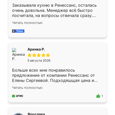
Заказывала кухню в Ренессанс, осталась
очень довольна. Менеджер всё быстро
посчитала, на вопросы отвечала сразу.
Замерщик приехал в субботу, подошёл к
Читать полностью
делу со всей ответственностью. Собрали
за день, ребята работали аккуратно, даже
пыли почти не было. Качество отличное,
ящики ходят плавно, ничего не скрипит.
Всё подошло как влитое.
Аринка Р.
5 августа 2026
Больше всех мне понравилось
предложение от компании Ренессанс от
Елены Сергеевой. Подходяшщая цена и
короткие сроки изготовления. Приехавший
Читать полностью
для замера сотрудник Владислав
предложил по моему эскизу самый
1
подходящий вариант шкафа. Немного его
видоизменил, получилось даже лучше, чем
я хотела.
Ярослава