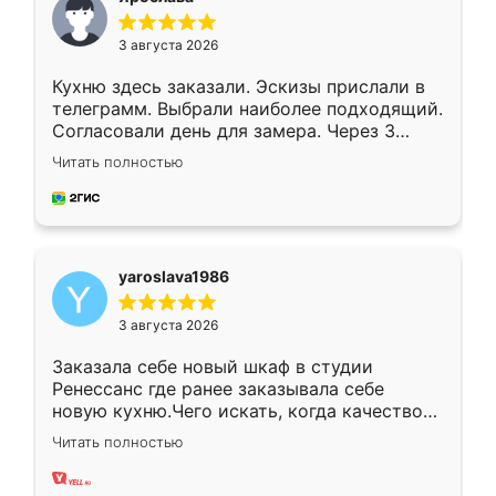
3 августа 2026
Кухню здесь заказали. Эскизы прислали в
телеграмм. Выбрали наиболее подходящий.
Согласовали день для замера. Через 3
недели кухня была уже готова. Остались
Читать полностью
довольны работой. Спасибо Ренессанс
мебель за качественную работу!
yaroslava1986
3 августа 2026
Заказала себе новый шкаф в студии
Ренессанс где ранее заказывала себе
новую кухню.Чего искать, когда качеством
вполне довольна. Служит кухня уже почти
Читать полностью
два года, нареканий нет.