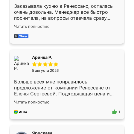
Заказывала кухню в Ренессанс, осталась
очень довольна. Менеджер всё быстро
посчитала, на вопросы отвечала сразу.
Замерщик приехал в субботу, подошёл к
Читать полностью
делу со всей ответственностью. Собрали
за день, ребята работали аккуратно, даже
пыли почти не было. Качество отличное,
ящики ходят плавно, ничего не скрипит.
Всё подошло как влитое.
Аринка Р.
5 августа 2026
Больше всех мне понравилось
предложение от компании Ренессанс от
Елены Сергеевой. Подходяшщая цена и
короткие сроки изготовления. Приехавший
Читать полностью
для замера сотрудник Владислав
предложил по моему эскизу самый
1
подходящий вариант шкафа. Немного его
видоизменил, получилось даже лучше, чем
я хотела.
Ярослава