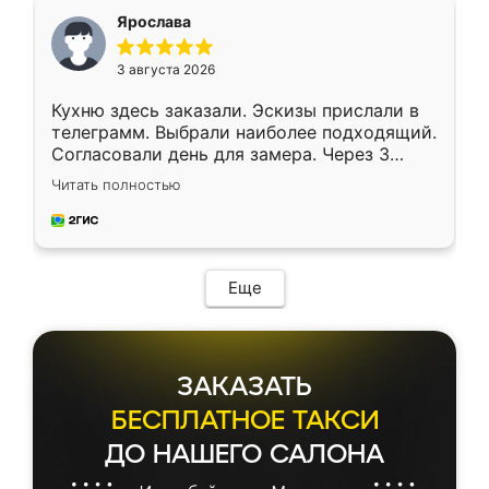
я хотела.
Ярослава
3 августа 2026
Кухню здесь заказали. Эскизы прислали в
телеграмм. Выбрали наиболее подходящий.
Согласовали день для замера. Через 3
недели кухня была уже готова. Остались
Читать полностью
довольны работой. Спасибо Ренессанс
мебель за качественную работу!
Еще
ЗАКАЗАТЬ
БЕСПЛАТНОЕ ТАКСИ
ДО НАШЕГО САЛОНА