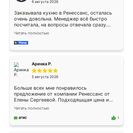
6 августа 2026
мебели буду заказывать только здесь.
Заказывала кухню в Ренессанс, осталась
очень довольна. Менеджер всё быстро
посчитала, на вопросы отвечала сразу.
Замерщик приехал в субботу, подошёл к
Читать полностью
делу со всей ответственностью. Собрали
за день, ребята работали аккуратно, даже
пыли почти не было. Качество отличное,
ящики ходят плавно, ничего не скрипит.
Всё подошло как влитое.
Аринка Р.
5 августа 2026
Больше всех мне понравилось
предложение от компании Ренессанс от
Елены Сергеевой. Подходяшщая цена и
короткие сроки изготовления. Приехавший
Читать полностью
для замера сотрудник Владислав
предложил по моему эскизу самый
1
подходящий вариант шкафа. Немного его
видоизменил, получилось даже лучше, чем