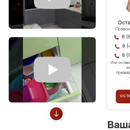
Оста
Позвон
8 (
8 (
8 (
Или оставь
ко
предвар
ОСТ
Ваша