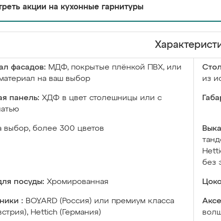
реть акции на кухонные гарнитуры
Характерист
ал фасадов:
МДФ, покрытые плёнкой ПВХ, или
Сто
материал на ваш выбор
из и
я панель:
ХДФ в цвет столешницы или с
Габа
чатью
а выбор, более 300 цветов
Выка
танд
Hett
без 
ля посуды:
Хромированная
Цоко
ники :
BOYARD (Россия) или премиум класса
Аксе
встрия), Hettich (Германия)
волш