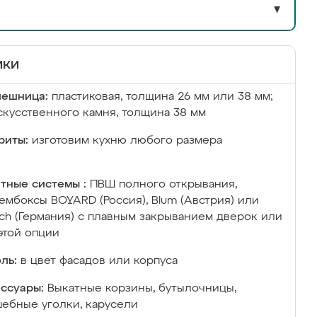
▼
ики
лешница:
пластиковая, толщина 26 мм или 38 мм;
скусственного камня, толщина 38 мм
риты:
изготовим кухню любого размера
тные системы :
ПВШ полного открывания,
ембоксы BOYARD (Россия), Blum (Австрия) или
ich (Германия) с плавным закрыванием дверок или
этой опции
ль:
в цвет фасадов или корпуса
ссуары:
Выкатные корзины, бутылочницы,
ебные уголки, карусели