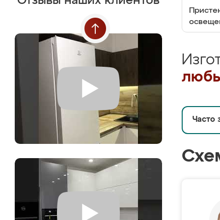
Отзывы наших клиентов
Пристен
освеще
Изго
любы
Часто 
Схе