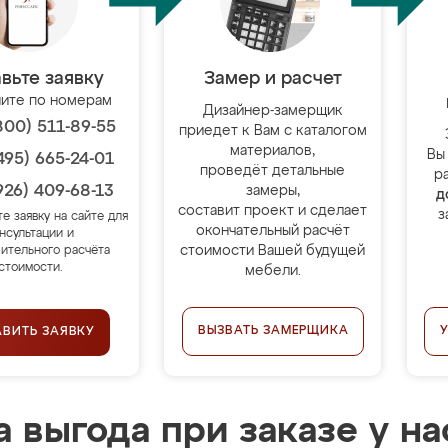
вьте заявку
Замер и расчет
ите по номерам
Дизайнер-замерщик
800) 511-89-55
приедет к Вам с каталогом
материалов,
Вы
495) 665-24-01
проведёт детальные
р
926) 409-68-13
замеры,
д
составит проект и сделает
з
те заявку на сайте для
окончательный расчёт
нсультации и
стоимости Вашей будущей
ительного расчёта
стоимости.
мебели.
ВЫЗВАТЬ ЗАМЕРЩИКА
АВИТЬ ЗАЯВКУ
 выгода при заказе у на