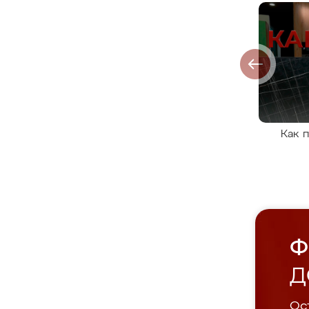
Как 
Ф
Д
Ост