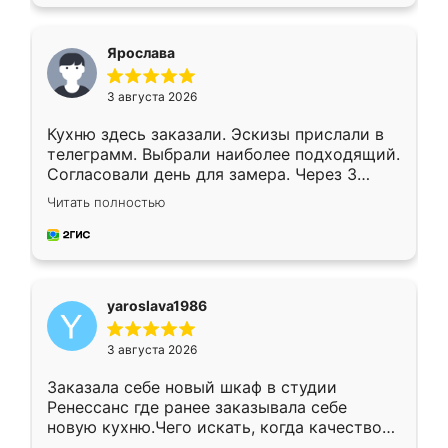
подходящий вариант шкафа. Немного его
видоизменил, получилось даже лучше, чем
я хотела.
Ярослава
3 августа 2026
Кухню здесь заказали. Эскизы прислали в
телеграмм. Выбрали наиболее подходящий.
Согласовали день для замера. Через 3
недели кухня была уже готова. Остались
Читать полностью
довольны работой. Спасибо Ренессанс
мебель за качественную работу!
yaroslava1986
3 августа 2026
Заказала себе новый шкаф в студии
Ренессанс где ранее заказывала себе
новую кухню.Чего искать, когда качеством
вполне довольна. Служит кухня уже почти