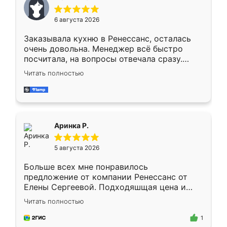
меньше, здесь же он более разнообразный.
Мне нравится ,если что-то потребуется из
6 августа 2026
мебели буду заказывать только здесь.
Заказывала кухню в Ренессанс, осталась
очень довольна. Менеджер всё быстро
посчитала, на вопросы отвечала сразу.
Замерщик приехал в субботу, подошёл к
Читать полностью
делу со всей ответственностью. Собрали
за день, ребята работали аккуратно, даже
пыли почти не было. Качество отличное,
ящики ходят плавно, ничего не скрипит.
Всё подошло как влитое.
Аринка Р.
5 августа 2026
Больше всех мне понравилось
предложение от компании Ренессанс от
Елены Сергеевой. Подходяшщая цена и
короткие сроки изготовления. Приехавший
Читать полностью
для замера сотрудник Владислав
предложил по моему эскизу самый
1