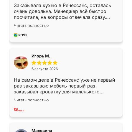
Заказывала кухню в Ренессанс, осталась
очень довольна. Менеджер всё быстро
посчитала, на вопросы отвечала сразу.
Замерщик приехал в субботу, подошёл к
Читать полностью
делу со всей ответственностью. Собрали
за день, ребята работали аккуратно, даже
пыли почти не было. Качество отличное,
ящики ходят плавно, ничего не скрипит.
Всё подошло как влитое.
Игорь М.
6 августа 2026
На самом деле в Ренессанс уже не первый
раз заказываю мебель первый раз
заказывал кроватку для маленького
ребёнка при его рождении ,во второй раз
Читать полностью
заказал шкаф-купе. По качеству очень
хорошее сборка достаточно быстрая,
также адекватные цены. До этого
сравнивал с разными конкурентами в этом
сегменте ,выбор у конкурентов куда
Мальвина