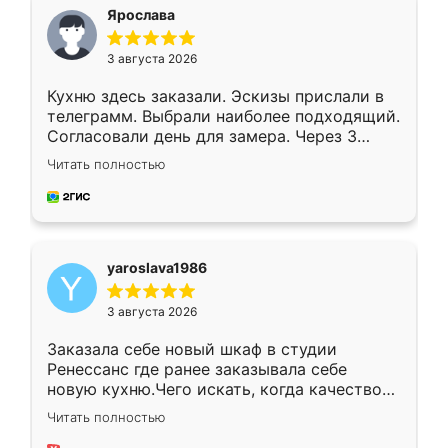
я хотела.
Ярослава
3 августа 2026
Кухню здесь заказали. Эскизы прислали в
телеграмм. Выбрали наиболее подходящий.
Согласовали день для замера. Через 3
недели кухня была уже готова. Остались
Читать полностью
довольны работой. Спасибо Ренессанс
мебель за качественную работу!
yaroslava1986
3 августа 2026
Заказала себе новый шкаф в студии
Ренессанс где ранее заказывала себе
новую кухню.Чего искать, когда качеством
вполне довольна. Служит кухня уже почти
Читать полностью
два года, нареканий нет.