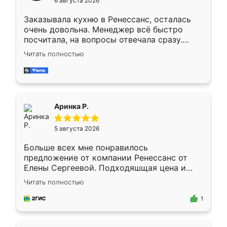
6 августа 2026
мебели буду заказывать только здесь.
Заказывала кухню в Ренессанс, осталась
очень довольна. Менеджер всё быстро
посчитала, на вопросы отвечала сразу.
Замерщик приехал в субботу, подошёл к
Читать полностью
делу со всей ответственностью. Собрали
за день, ребята работали аккуратно, даже
пыли почти не было. Качество отличное,
ящики ходят плавно, ничего не скрипит.
Всё подошло как влитое.
Аринка Р.
5 августа 2026
Больше всех мне понравилось
предложение от компании Ренессанс от
Елены Сергеевой. Подходяшщая цена и
короткие сроки изготовления. Приехавший
Читать полностью
для замера сотрудник Владислав
предложил по моему эскизу самый
1
подходящий вариант шкафа. Немного его
видоизменил, получилось даже лучше, чем