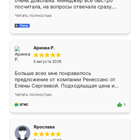
очень довольна. Менеджер всё быстро
посчитала, на вопросы отвечала сразу.
Замерщик приехал в субботу, подошёл к
Читать полностью
делу со всей ответственностью. Собрали
за день, ребята работали аккуратно, даже
пыли почти не было. Качество отличное,
ящики ходят плавно, ничего не скрипит.
Всё подошло как влитое.
Аринка Р.
5 августа 2026
Больше всех мне понравилось
предложение от компании Ренессанс от
Елены Сергеевой. Подходяшщая цена и
короткие сроки изготовления. Приехавший
Читать полностью
для замера сотрудник Владислав
предложил по моему эскизу самый
1
подходящий вариант шкафа. Немного его
видоизменил, получилось даже лучше, чем
я хотела.
Ярослава