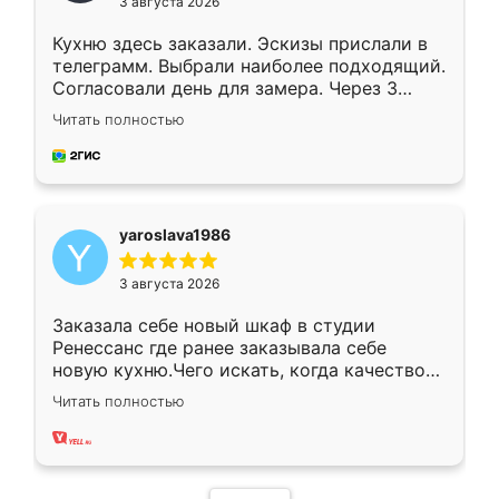
3 августа 2026
Кухню здесь заказали. Эскизы прислали в
телеграмм. Выбрали наиболее подходящий.
Согласовали день для замера. Через 3
недели кухня была уже готова. Остались
Читать полностью
довольны работой. Спасибо Ренессанс
мебель за качественную работу!
yaroslava1986
3 августа 2026
Заказала себе новый шкаф в студии
Ренессанс где ранее заказывала себе
новую кухню.Чего искать, когда качеством
вполне довольна. Служит кухня уже почти
Читать полностью
два года, нареканий нет.