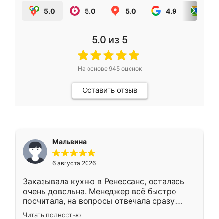
5.0
5.0
5.0
4.9
5.0
5.0
из 5
На основе
945
оценок
Оставить отзыв
Мальвина
6 августа 2026
Заказывала кухню в Ренессанс, осталась
очень довольна. Менеджер всё быстро
посчитала, на вопросы отвечала сразу.
Замерщик приехал в субботу, подошёл к
Читать полностью