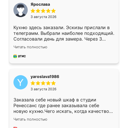
я хотела.
Ярослава
3 августа 2026
Кухню здесь заказали. Эскизы прислали в
телеграмм. Выбрали наиболее подходящий.
Согласовали день для замера. Через 3
недели кухня была уже готова. Остались
Читать полностью
довольны работой. Спасибо Ренессанс
мебель за качественную работу!
yaroslava1986
3 августа 2026
Заказала себе новый шкаф в студии
Ренессанс где ранее заказывала себе
новую кухню.Чего искать, когда качеством
вполне довольна. Служит кухня уже почти
Читать полностью
два года, нареканий нет.