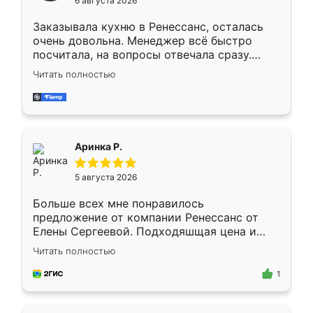
6 августа 2026
мебели буду заказывать только здесь.
Заказывала кухню в Ренессанс, осталась
очень довольна. Менеджер всё быстро
посчитала, на вопросы отвечала сразу.
Замерщик приехал в субботу, подошёл к
Читать полностью
делу со всей ответственностью. Собрали
за день, ребята работали аккуратно, даже
пыли почти не было. Качество отличное,
ящики ходят плавно, ничего не скрипит.
Всё подошло как влитое.
Аринка Р.
5 августа 2026
Больше всех мне понравилось
предложение от компании Ренессанс от
Елены Сергеевой. Подходяшщая цена и
короткие сроки изготовления. Приехавший
Читать полностью
для замера сотрудник Владислав
предложил по моему эскизу самый
1
подходящий вариант шкафа. Немного его
видоизменил, получилось даже лучше, чем