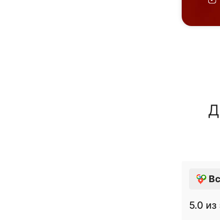
Д
Вс
5.0
из 