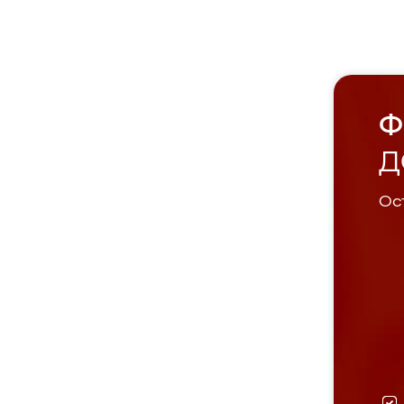
Ф
Д
Ост