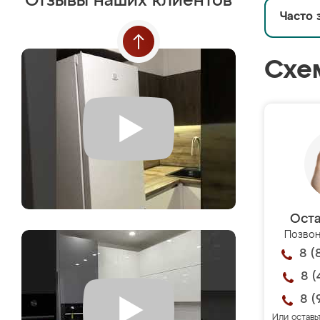
Отзывы наших клиентов
Часто 
Схе
Оста
Позвон
8 (
8 (
8 (
Или оставь