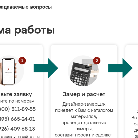
задаваемые вопросы
ма работы
вьте заявку
Замер и расчет
ите по номерам
Дизайнер-замерщик
800) 511-89-55
приедет к Вам с каталогом
материалов,
Вы
495) 665-24-01
проведёт детальные
р
926) 409-68-13
замеры,
д
составит проект и сделает
з
те заявку на сайте для