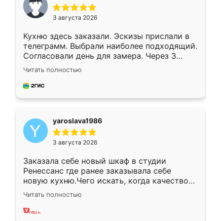
3 августа 2026
Кухню здесь заказали. Эскизы прислали в
телеграмм. Выбрали наиболее подходящий.
Согласовали день для замера. Через 3
недели кухня была уже готова. Остались
Читать полностью
довольны работой. Спасибо Ренессанс
мебель за качественную работу!
yaroslava1986
3 августа 2026
Заказала себе новый шкаф в студии
Ренессанс где ранее заказывала себе
новую кухню.Чего искать, когда качеством
вполне довольна. Служит кухня уже почти
Читать полностью
два года, нареканий нет.