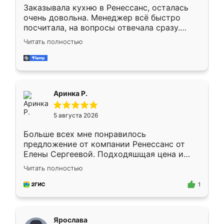
Заказывала кухню в Ренессанс, осталась
очень довольна. Менеджер всё быстро
посчитала, на вопросы отвечала сразу.
Замерщик приехал в субботу, подошёл к
Читать полностью
делу со всей ответственностью. Собрали
за день, ребята работали аккуратно, даже
пыли почти не было. Качество отличное,
ящики ходят плавно, ничего не скрипит.
Всё подошло как влитое.
Аринка Р.
5 августа 2026
Больше всех мне понравилось
предложение от компании Ренессанс от
Елены Сергеевой. Подходяшщая цена и
короткие сроки изготовления. Приехавший
Читать полностью
для замера сотрудник Владислав
предложил по моему эскизу самый
1
подходящий вариант шкафа. Немного его
видоизменил, получилось даже лучше, чем
я хотела.
Ярослава