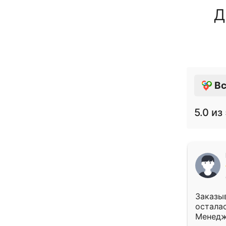
Д
Вс
5.0
из 
Заказыв
осталас
Менедж