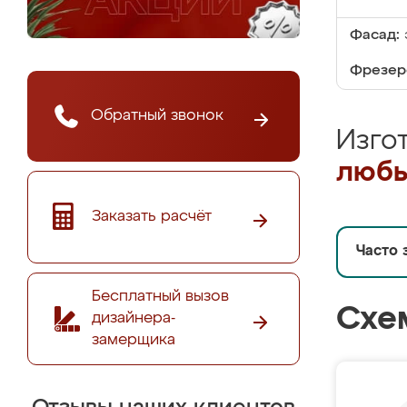
Фасад:
Фрезер
Обратный звонок
Изго
любы
Заказать расчёт
Часто 
Бесплатный вызов
Схе
дизайнера-
замерщика