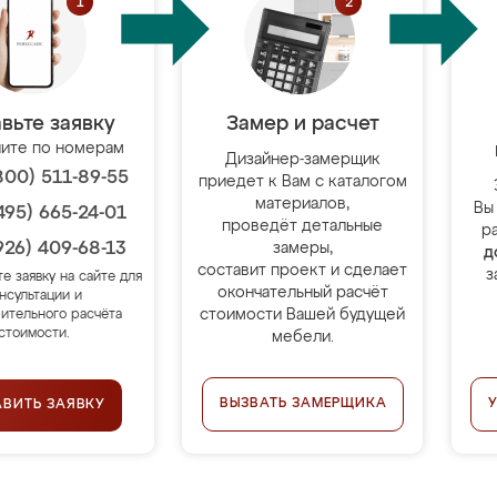
вьте заявку
Замер и расчет
ите по номерам
Дизайнер-замерщик
800) 511-89-55
приедет к Вам с каталогом
материалов,
Вы
495) 665-24-01
проведёт детальные
р
926) 409-68-13
замеры,
д
составит проект и сделает
з
те заявку на сайте для
окончательный расчёт
нсультации и
стоимости Вашей будущей
ительного расчёта
стоимости.
мебели.
ВЫЗВАТЬ ЗАМЕРЩИКА
АВИТЬ ЗАЯВКУ