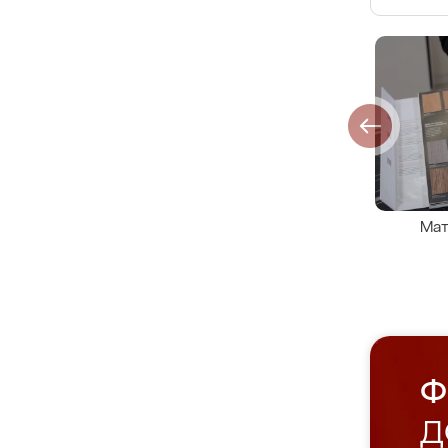
Мат
Ф
Д