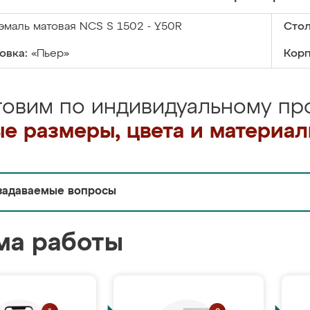
эмаль матовая NCS S 1502 - Y50R
Сто
овка:
«Пьер»
Корп
товим по индивидуальному про
е размеры, цвета и материа
задаваемые вопросы
ма работы