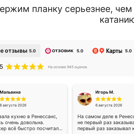
ержим планку серьезнее, чем
катани
е отзывы
5.0
5.0
5.0
5
На основе
945
оценок
Мальвина
Игорь М.
6 августа 2026
6 августа 2026
ала кухню в Ренессанс,
На самом деле в Ренес
ь очень довольна.
не первый раз заказыв
ер всё быстро посчитала,
первый раз заказывал 