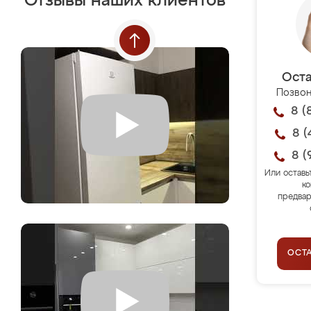
Отзывы наших клиентов
Оста
Позвон
8 (
8 (
8 (
Или оставь
ко
предвар
ОСТ