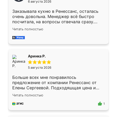
6 августа 2026
мебели буду заказывать только здесь.
Заказывала кухню в Ренессанс, осталась
очень довольна. Менеджер всё быстро
посчитала, на вопросы отвечала сразу.
Замерщик приехал в субботу, подошёл к
Читать полностью
делу со всей ответственностью. Собрали
за день, ребята работали аккуратно, даже
пыли почти не было. Качество отличное,
ящики ходят плавно, ничего не скрипит.
Всё подошло как влитое.
Аринка Р.
5 августа 2026
Больше всех мне понравилось
предложение от компании Ренессанс от
Елены Сергеевой. Подходяшщая цена и
короткие сроки изготовления. Приехавший
Читать полностью
для замера сотрудник Владислав
предложил по моему эскизу самый
1
подходящий вариант шкафа. Немного его
видоизменил, получилось даже лучше, чем