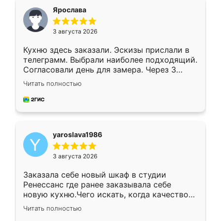
я хотела.
Ярослава
3 августа 2026
Кухню здесь заказали. Эскизы прислали в
телеграмм. Выбрали наиболее подходящий.
Согласовали день для замера. Через 3
недели кухня была уже готова. Остались
Читать полностью
довольны работой. Спасибо Ренессанс
мебель за качественную работу!
yaroslava1986
3 августа 2026
Заказала себе новый шкаф в студии
Ренессанс где ранее заказывала себе
новую кухню.Чего искать, когда качеством
вполне довольна. Служит кухня уже почти
Читать полностью
два года, нареканий нет.