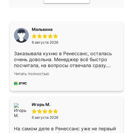
Мальвина
6 августа 2026
Заказывала кухню в Ренессанс, осталась
очень довольна. Менеджер всё быстро
посчитала, на вопросы отвечала сразу.
Замерщик приехал в субботу, подошёл к
Читать полностью
делу со всей ответственностью. Собрали
за день, ребята работали аккуратно, даже
пыли почти не было. Качество отличное,
ящики ходят плавно, ничего не скрипит.
Всё подошло как влитое.
Игорь М.
6 августа 2026
На самом деле в Ренессанс уже не первый