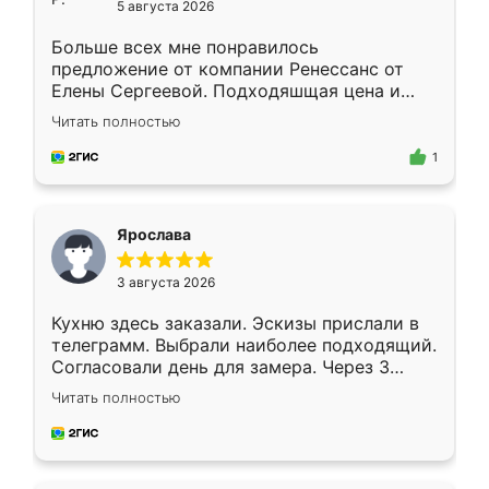
5 августа 2026
Больше всех мне понравилось
предложение от компании Ренессанс от
Елены Сергеевой. Подходяшщая цена и
короткие сроки изготовления. Приехавший
Читать полностью
для замера сотрудник Владислав
предложил по моему эскизу самый
1
подходящий вариант шкафа. Немного его
видоизменил, получилось даже лучше, чем
я хотела.
Ярослава
3 августа 2026
Кухню здесь заказали. Эскизы прислали в
телеграмм. Выбрали наиболее подходящий.
Согласовали день для замера. Через 3
недели кухня была уже готова. Остались
Читать полностью
довольны работой. Спасибо Ренессанс
мебель за качественную работу!