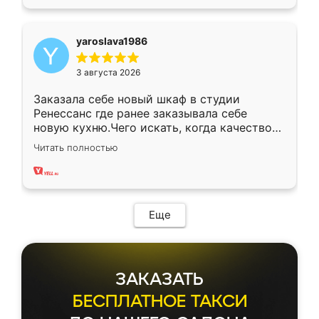
yaroslava1986
3 августа 2026
Заказала себе новый шкаф в студии
Ренессанс где ранее заказывала себе
новую кухню.Чего искать, когда качеством
вполне довольна. Служит кухня уже почти
Читать полностью
два года, нареканий нет.
Еще
ЗАКАЗАТЬ
БЕСПЛАТНОЕ ТАКСИ