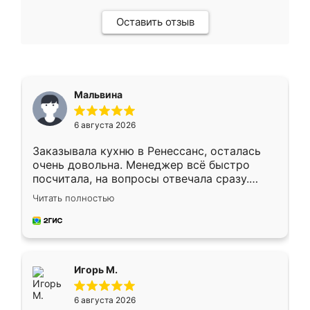
Оставить отзыв
Мальвина
6 августа 2026
Заказывала кухню в Ренессанс, осталась
очень довольна. Менеджер всё быстро
посчитала, на вопросы отвечала сразу.
Замерщик приехал в субботу, подошёл к
Читать полностью
делу со всей ответственностью. Собрали
за день, ребята работали аккуратно, даже
пыли почти не было. Качество отличное,
ящики ходят плавно, ничего не скрипит.
Всё подошло как влитое.
Игорь М.
6 августа 2026