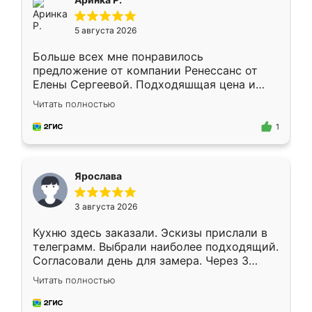
5 августа 2026
Больше всех мне понравилось
предложение от компании Ренессанс от
Елены Сергеевой. Подходяшщая цена и
короткие сроки изготовления. Приехавший
Читать полностью
для замера сотрудник Владислав
предложил по моему эскизу самый
1
подходящий вариант шкафа. Немного его
видоизменил, получилось даже лучше, чем
я хотела.
Ярослава
3 августа 2026
Кухню здесь заказали. Эскизы прислали в
телеграмм. Выбрали наиболее подходящий.
Согласовали день для замера. Через 3
недели кухня была уже готова. Остались
Читать полностью
довольны работой. Спасибо Ренессанс
мебель за качественную работу!