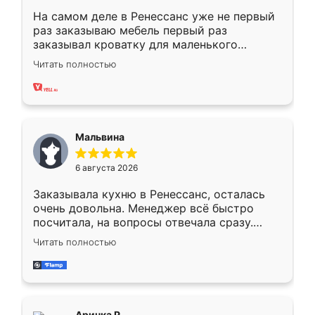
На самом деле в Ренессанс уже не первый
раз заказываю мебель первый раз
заказывал кроватку для маленького
ребёнка при его рождении ,во второй раз
Читать полностью
заказал шкаф-купе. По качеству очень
хорошее сборка достаточно быстрая,
также адекватные цены. До этого
сравнивал с разными конкурентами в этом
сегменте ,выбор у конкурентов куда
Мальвина
меньше, здесь же он более разнообразный.
Мне нравится ,если что-то потребуется из
6 августа 2026
мебели буду заказывать только здесь.
Заказывала кухню в Ренессанс, осталась
очень довольна. Менеджер всё быстро
посчитала, на вопросы отвечала сразу.
Замерщик приехал в субботу, подошёл к
Читать полностью
делу со всей ответственностью. Собрали
за день, ребята работали аккуратно, даже
пыли почти не было. Качество отличное,
ящики ходят плавно, ничего не скрипит.
Всё подошло как влитое.
Аринка Р.