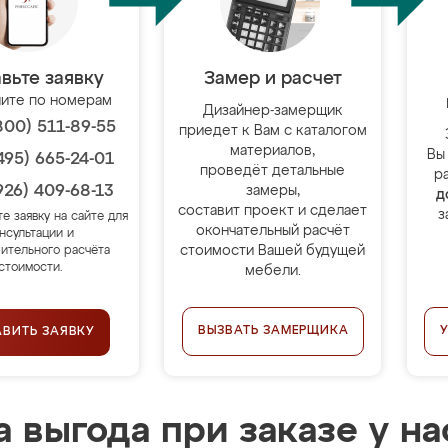
вьте заявку
Замер и расчет
ите по номерам
Дизайнер-замерщик
800) 511-89-55
приедет к Вам с каталогом
материалов,
Вы
495) 665-24-01
проведёт детальные
р
926) 409-68-13
замеры,
д
составит проект и сделает
з
те заявку на сайте для
окончательный расчёт
нсультации и
стоимости Вашей будущей
ительного расчёта
стоимости.
мебели.
ВЫЗВАТЬ ЗАМЕРЩИКА
АВИТЬ ЗАЯВКУ
 выгода при заказе у на