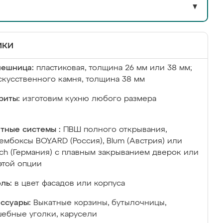
▼
ики
лешница:
пластиковая, толщина 26 мм или 38 мм;
скусственного камня, толщина 38 мм
риты:
изготовим кухню любого размера
тные системы :
ПВШ полного открывания,
ембоксы BOYARD (Россия), Blum (Австрия) или
ich (Германия) с плавным закрыванием дверок или
этой опции
ль:
в цвет фасадов или корпуса
ссуары:
Выкатные корзины, бутылочницы,
ебные уголки, карусели