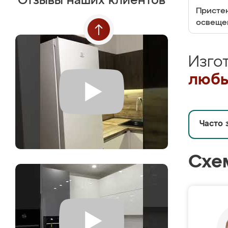
Отзывы наших клиентов
Пристен
освеще
Изго
любы
Часто 
Схе