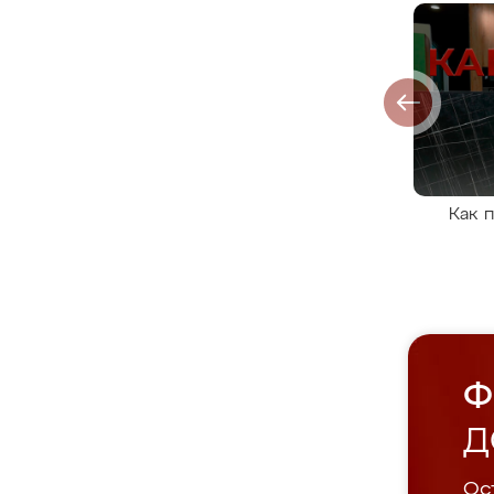
Как 
Ф
Д
Ост