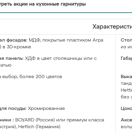
реть акции на кухонные гарнитуры
Характерист
ал фасадов:
МДФ, покрытые пластиком Arpa
Сто
) в 3D-кромке
из и
я панель:
ХДФ в цвет столешницы или с
Габа
чатью
а выбор, более 200 цветов
Выка
танд
Hett
без 
ля посуды:
Хромированная
Цоко
ники :
BOYARD (Россия) или премиум класса
Аксе
встрия), Hettich (Германия)
волш