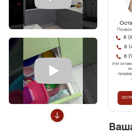
Оста
Позвон
8 (
8 (
8 (
Или оставь
ко
предвар
ОСТ
Ваша