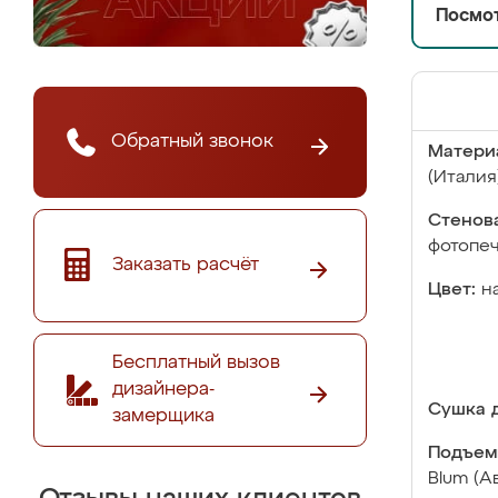
Посмот
Обратный звонок
Матери
(Италия
Стенова
фотопе
Заказать расчёт
Цвет:
н
Бесплатный вызов
дизайнера-
Сушка д
замерщика
Подъем
Blum (А