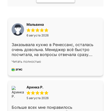
Мальвина
6 августа 2026
Заказывала кухню в Ренессанс, осталась
очень довольна. Менеджер всё быстро
посчитала, на вопросы отвечала сразу.
Замерщик приехал в субботу, подошёл к
Читать полностью
делу со всей ответственностью. Собрали
за день, ребята работали аккуратно, даже
пыли почти не было. Качество отличное,
ящики ходят плавно, ничего не скрипит.
Всё подошло как влитое.
Аринка Р.
5 августа 2026
Больше всех мне понравилось