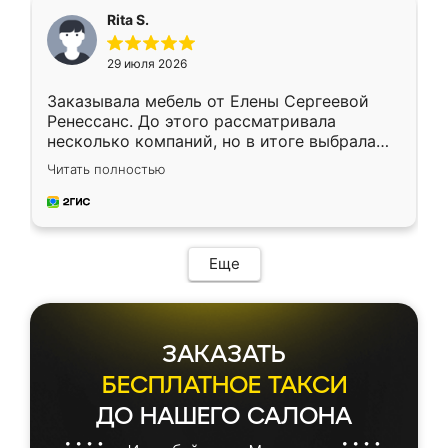
Rita S.
29 июля 2026
Заказывала мебель от Елены Сергеевой
Ренессанс. До этого рассматривала
несколько компаний, но в итоге выбрала
эту. Сначала обговорили условия, потом
Читать полностью
приехал замерщик, всё спокойно объяснил
и снял размеры. Изготовили в срок, с
доставкой тоже никаких проблем не
возникло. Сборку выполнили аккуратно,
мебель сразу встала на свое место без
Еще
каких-либо доработок. Качеством осталась
довольна, все выглядит так, как и ожидала.
ЗАКАЗАТЬ
БЕСПЛАТНОЕ ТАКСИ
ДО НАШЕГО САЛОНА