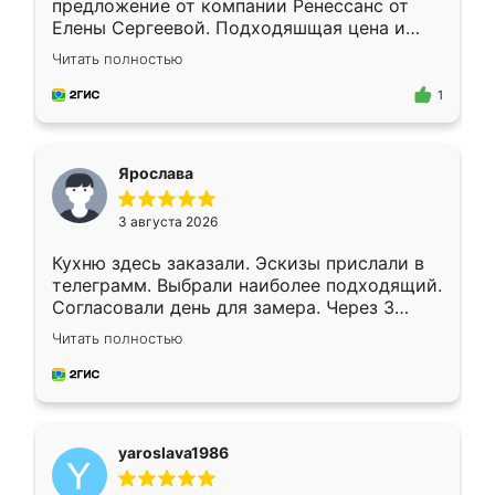
предложение от компании Ренессанс от
Елены Сергеевой. Подходяшщая цена и
короткие сроки изготовления. Приехавший
Читать полностью
для замера сотрудник Владислав
предложил по моему эскизу самый
1
подходящий вариант шкафа. Немного его
видоизменил, получилось даже лучше, чем
я хотела.
Ярослава
3 августа 2026
Кухню здесь заказали. Эскизы прислали в
телеграмм. Выбрали наиболее подходящий.
Согласовали день для замера. Через 3
недели кухня была уже готова. Остались
Читать полностью
довольны работой. Спасибо Ренессанс
мебель за качественную работу!
yaroslava1986