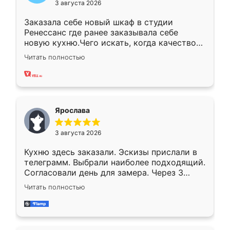
3 августа 2026
Заказала себе новый шкаф в студии
Ренессанс где ранее заказывала себе
новую кухню.Чего искать, когда качеством
вполне довольна. Служит кухня уже почти
Читать полностью
два года, нареканий нет.
Ярослава
3 августа 2026
Кухню здесь заказали. Эскизы прислали в
телеграмм. Выбрали наиболее подходящий.
Согласовали день для замера. Через 3
недели кухня была уже готова. Остались
Читать полностью
довольны работой. Спасибо Ренессанс
мебель за качественную работу!