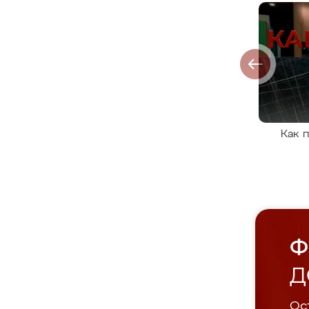
Как 
Ф
Д
Ост