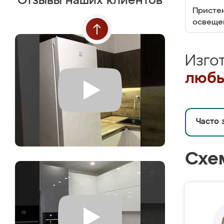
Отзывы наших клиентов
Пристен
освеще
Изго
любы
Часто 
Схе