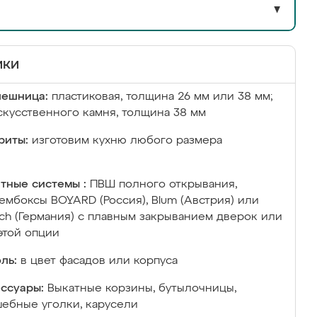
▼
ики
лешница:
пластиковая, толщина 26 мм или 38 мм;
скусственного камня, толщина 38 мм
риты:
изготовим кухню любого размера
тные системы :
ПВШ полного открывания,
ембоксы BOYARD (Россия), Blum (Австрия) или
ich (Германия) с плавным закрыванием дверок или
этой опции
ль:
в цвет фасадов или корпуса
ссуары:
Выкатные корзины, бутылочницы,
ебные уголки, карусели