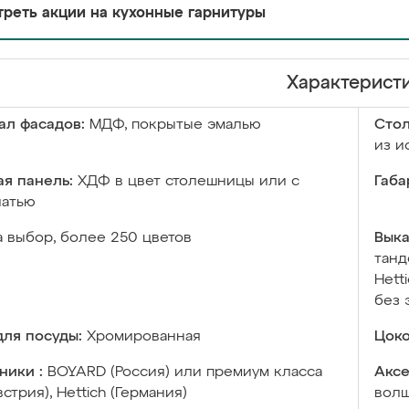
реть акции на кухонные гарнитуры
Характерист
ал фасадов:
МДФ, покрытые эмалью
Сто
из и
я панель:
ХДФ в цвет столешницы или с
Габа
чатью
а выбор, более 250 цветов
Выка
танд
Hett
без 
ля посуды:
Хромированная
Цоко
ники :
BOYARD (Россия) или премиум класса
Аксе
встрия), Hettich (Германия)
волш