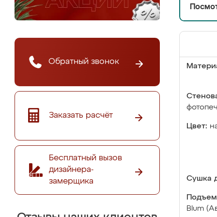
Посмот
Обратный звонок
Матери
Стенова
фотопе
Заказать расчёт
Цвет:
н
Бесплатный вызов
дизайнера-
Сушка д
замерщика
Подъем
Blum (А