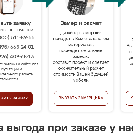
вьте заявку
Замер и расчет
ите по номерам
Дизайнер-замерщик
800) 511-89-55
приедет к Вам с каталогом
материалов,
Вы
495) 665-24-01
проведёт детальные
р
926) 409-68-13
замеры,
д
составит проект и сделает
з
те заявку на сайте для
окончательный расчёт
нсультации и
стоимости Вашей будущей
ительного расчёта
стоимости.
мебели.
ВЫЗВАТЬ ЗАМЕРЩИКА
АВИТЬ ЗАЯВКУ
 выгода при заказе у на