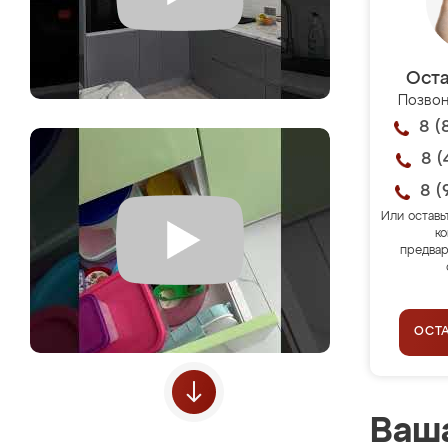
Оста
Позвон
8 (
8 (
8 (
Или оставь
ко
предвар
ОСТ
Ваша