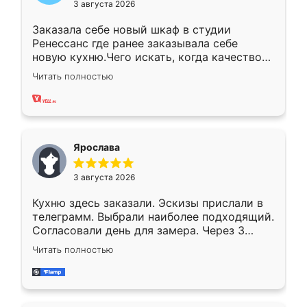
3 августа 2026
Заказала себе новый шкаф в студии
Ренессанс где ранее заказывала себе
новую кухню.Чего искать, когда качеством
вполне довольна. Служит кухня уже почти
Читать полностью
два года, нареканий нет.
Ярослава
3 августа 2026
Кухню здесь заказали. Эскизы прислали в
телеграмм. Выбрали наиболее подходящий.
Согласовали день для замера. Через 3
недели кухня была уже готова. Остались
Читать полностью
довольны работой. Спасибо Ренессанс
мебель за качественную работу!