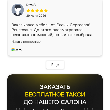
Rita S.
29 июля 2026
Заказывала мебель от Елены Сергеевой
Ренессанс. До этого рассматривала
несколько компаний, но в итоге выбрала
эту. Сначала обговорили условия, потом
Читать полностью
приехал замерщик, всё спокойно объяснил
и снял размеры. Изготовили в срок, с
доставкой тоже никаких проблем не
возникло. Сборку выполнили аккуратно,
мебель сразу встала на свое место без
Еще
каких-либо доработок. Качеством осталась
довольна, все выглядит так, как и ожидала.
ЗАКАЗАТЬ
БЕСПЛАТНОЕ ТАКСИ
ДО НАШЕГО САЛОНА