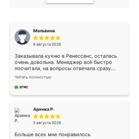
Мальвина
6 августа 2026
Заказывала кухню в Ренессанс, осталась
очень довольна. Менеджер всё быстро
посчитала, на вопросы отвечала сразу.
Замерщик приехал в субботу, подошёл к
Читать полностью
делу со всей ответственностью. Собрали
за день, ребята работали аккуратно, даже
пыли почти не было. Качество отличное,
ящики ходят плавно, ничего не скрипит.
Всё подошло как влитое.
Аринка Р.
5 августа 2026
Больше всех мне понравилось