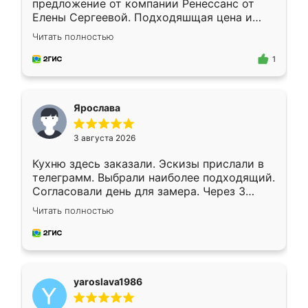
предложение от компании Ренессанс от
Елены Сергеевой. Подходяшщая цена и
короткие сроки изготовления. Приехавший
Читать полностью
для замера сотрудник Владислав
предложил по моему эскизу самый
1
подходящий вариант шкафа. Немного его
видоизменил, получилось даже лучше, чем
я хотела.
Ярослава
3 августа 2026
Кухню здесь заказали. Эскизы прислали в
телеграмм. Выбрали наиболее подходящий.
Согласовали день для замера. Через 3
недели кухня была уже готова. Остались
Читать полностью
довольны работой. Спасибо Ренессанс
мебель за качественную работу!
yaroslava1986