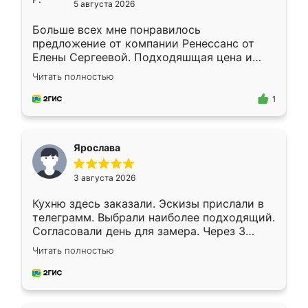
5 августа 2026
Больше всех мне понравилось
предложение от компании Ренессанс от
Елены Сергеевой. Подходяшщая цена и
короткие сроки изготовления. Приехавший
Читать полностью
для замера сотрудник Владислав
предложил по моему эскизу самый
1
подходящий вариант шкафа. Немного его
видоизменил, получилось даже лучше, чем
я хотела.
Ярослава
3 августа 2026
Кухню здесь заказали. Эскизы прислали в
телеграмм. Выбрали наиболее подходящий.
Согласовали день для замера. Через 3
недели кухня была уже готова. Остались
Читать полностью
довольны работой. Спасибо Ренессанс
мебель за качественную работу!