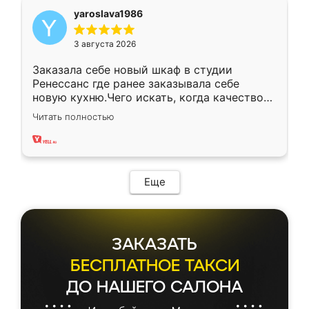
yaroslava1986
3 августа 2026
Заказала себе новый шкаф в студии
Ренессанс где ранее заказывала себе
новую кухню.Чего искать, когда качеством
вполне довольна. Служит кухня уже почти
Читать полностью
два года, нареканий нет.
Еще
ЗАКАЗАТЬ
БЕСПЛАТНОЕ ТАКСИ
ДО НАШЕГО САЛОНА