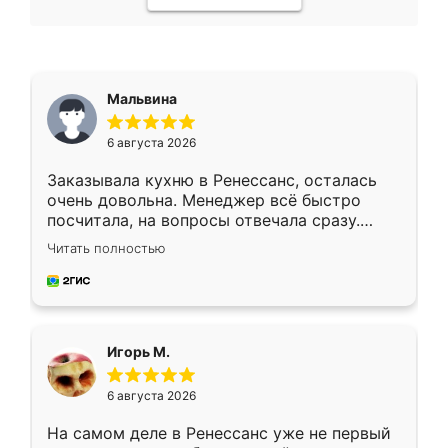
Мальвина
6 августа 2026
Заказывала кухню в Ренессанс, осталась
очень довольна. Менеджер всё быстро
посчитала, на вопросы отвечала сразу.
Замерщик приехал в субботу, подошёл к
Читать полностью
делу со всей ответственностью. Собрали
за день, ребята работали аккуратно, даже
пыли почти не было. Качество отличное,
ящики ходят плавно, ничего не скрипит.
Всё подошло как влитое.
Игорь М.
6 августа 2026
На самом деле в Ренессанс уже не первый