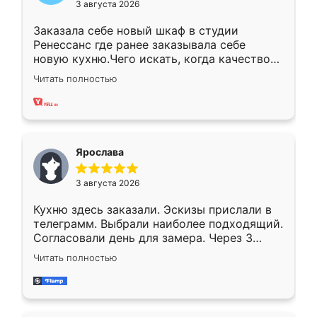
3 августа 2026
Заказала себе новый шкаф в студии
Ренессанс где ранее заказывала себе
новую кухню.Чего искать, когда качеством
вполне довольна. Служит кухня уже почти
Читать полностью
два года, нареканий нет.
Ярослава
3 августа 2026
Кухню здесь заказали. Эскизы прислали в
телеграмм. Выбрали наиболее подходящий.
Согласовали день для замера. Через 3
недели кухня была уже готова. Остались
Читать полностью
довольны работой. Спасибо Ренессанс
мебель за качественную работу!