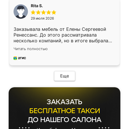
Rita S.
29 июля 2026
Заказывала мебель от Елены Сергеевой
Ренессанс. До этого рассматривала
несколько компаний, но в итоге выбрала
эту. Сначала обговорили условия, потом
Читать полностью
приехал замерщик, всё спокойно объяснил
и снял размеры. Изготовили в срок, с
доставкой тоже никаких проблем не
возникло. Сборку выполнили аккуратно,
мебель сразу встала на свое место без
Еще
каких-либо доработок. Качеством осталась
довольна, все выглядит так, как и ожидала.
ЗАКАЗАТЬ
БЕСПЛАТНОЕ ТАКСИ
ДО НАШЕГО САЛОНА