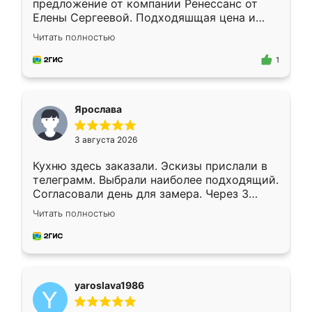
предложение от компании Ренессанс от
Елены Сергеевой. Подходяшщая цена и
короткие сроки изготовления. Приехавший
Читать полностью
для замера сотрудник Владислав
предложил по моему эскизу самый
1
подходящий вариант шкафа. Немного его
видоизменил, получилось даже лучше, чем
я хотела.
Ярослава
3 августа 2026
Кухню здесь заказали. Эскизы прислали в
телеграмм. Выбрали наиболее подходящий.
Согласовали день для замера. Через 3
недели кухня была уже готова. Остались
Читать полностью
довольны работой. Спасибо Ренессанс
мебель за качественную работу!
yaroslava1986