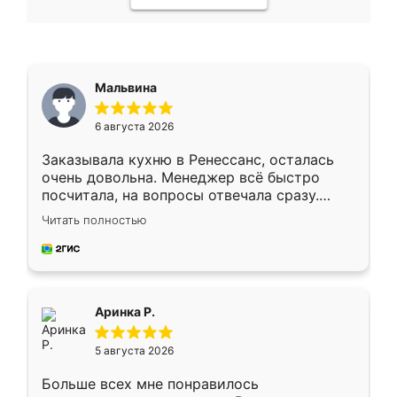
Мальвина
6 августа 2026
Заказывала кухню в Ренессанс, осталась
очень довольна. Менеджер всё быстро
посчитала, на вопросы отвечала сразу.
Замерщик приехал в субботу, подошёл к
Читать полностью
делу со всей ответственностью. Собрали
за день, ребята работали аккуратно, даже
пыли почти не было. Качество отличное,
ящики ходят плавно, ничего не скрипит.
Всё подошло как влитое.
Аринка Р.
5 августа 2026
Больше всех мне понравилось