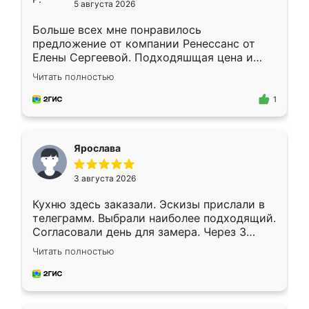
5 августа 2026
Больше всех мне понравилось
предложение от компании Ренессанс от
Елены Сергеевой. Подходяшщая цена и
короткие сроки изготовления. Приехавший
Читать полностью
для замера сотрудник Владислав
предложил по моему эскизу самый
1
подходящий вариант шкафа. Немного его
видоизменил, получилось даже лучше, чем
я хотела.
Ярослава
3 августа 2026
Кухню здесь заказали. Эскизы прислали в
телеграмм. Выбрали наиболее подходящий.
Согласовали день для замера. Через 3
недели кухня была уже готова. Остались
Читать полностью
довольны работой. Спасибо Ренессанс
мебель за качественную работу!