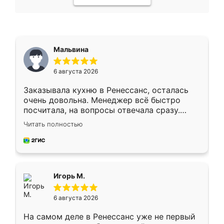
Мальвина
6 августа 2026
Заказывала кухню в Ренессанс, осталась
очень довольна. Менеджер всё быстро
посчитала, на вопросы отвечала сразу.
Замерщик приехал в субботу, подошёл к
Читать полностью
делу со всей ответственностью. Собрали
за день, ребята работали аккуратно, даже
пыли почти не было. Качество отличное,
ящики ходят плавно, ничего не скрипит.
Всё подошло как влитое.
Игорь М.
6 августа 2026
На самом деле в Ренессанс уже не первый