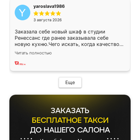
yaroslava1986
3 августа 2026
Заказала себе новый шкаф в студии
Ренессанс где ранее заказывала себе
новую кухню.Чего искать, когда качеством
вполне довольна. Служит кухня уже почти
Читать полностью
два года, нареканий нет.
Еще
ЗАКАЗАТЬ
БЕСПЛАТНОЕ ТАКСИ
ДО НАШЕГО САЛОНА