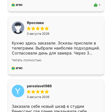
предложил по моему эскизу самый
1
подходящий вариант шкафа. Немного его
видоизменил, получилось даже лучше, чем
я хотела.
Ярослава
3 августа 2026
Кухню здесь заказали. Эскизы прислали в
телеграмм. Выбрали наиболее подходящий.
Согласовали день для замера. Через 3
недели кухня была уже готова. Остались
Читать полностью
довольны работой. Спасибо Ренессанс
мебель за качественную работу!
yaroslava1986
3 августа 2026
Заказала себе новый шкаф в студии
Ренессанс где ранее заказывала себе