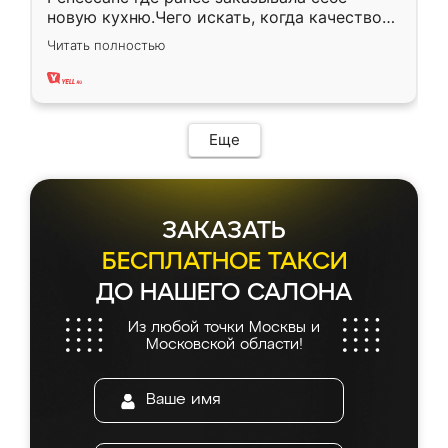
новую кухню.Чего искать, когда качеством
вполне довольна. Служит кухня уже почти
Читать полностью
два года, нареканий нет.
Еще
ЗАКАЗАТЬ
БЕСПЛАТНОЕ ТАКСИ
ДО НАШЕГО САЛОНА
Из любой точки Москвы и
Московской области!