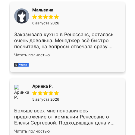
сравнивал с разными конкурентами в этом
сегменте ,выбор у конкурентов куда
Мальвина
меньше, здесь же он более разнообразный.
Мне нравится ,если что-то потребуется из
6 августа 2026
мебели буду заказывать только здесь.
Заказывала кухню в Ренессанс, осталась
очень довольна. Менеджер всё быстро
посчитала, на вопросы отвечала сразу.
Замерщик приехал в субботу, подошёл к
Читать полностью
делу со всей ответственностью. Собрали
за день, ребята работали аккуратно, даже
пыли почти не было. Качество отличное,
ящики ходят плавно, ничего не скрипит.
Всё подошло как влитое.
Аринка Р.
5 августа 2026
Больше всех мне понравилось
предложение от компании Ренессанс от
Елены Сергеевой. Подходяшщая цена и
короткие сроки изготовления. Приехавший
Читать полностью
для замера сотрудник Владислав