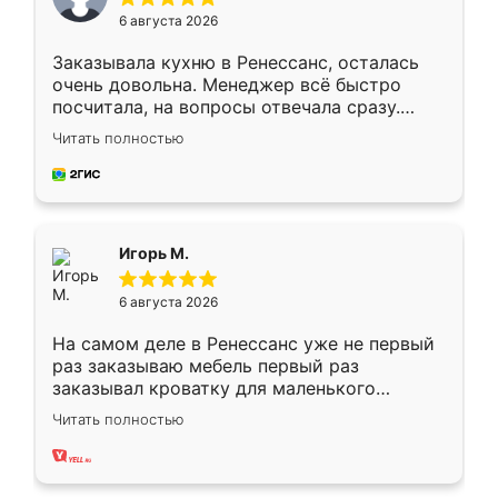
6 августа 2026
Заказывала кухню в Ренессанс, осталась
очень довольна. Менеджер всё быстро
посчитала, на вопросы отвечала сразу.
Замерщик приехал в субботу, подошёл к
Читать полностью
делу со всей ответственностью. Собрали
за день, ребята работали аккуратно, даже
пыли почти не было. Качество отличное,
ящики ходят плавно, ничего не скрипит.
Всё подошло как влитое.
Игорь М.
6 августа 2026
На самом деле в Ренессанс уже не первый
раз заказываю мебель первый раз
заказывал кроватку для маленького
ребёнка при его рождении ,во второй раз
Читать полностью
заказал шкаф-купе. По качеству очень
хорошее сборка достаточно быстрая,
также адекватные цены. До этого