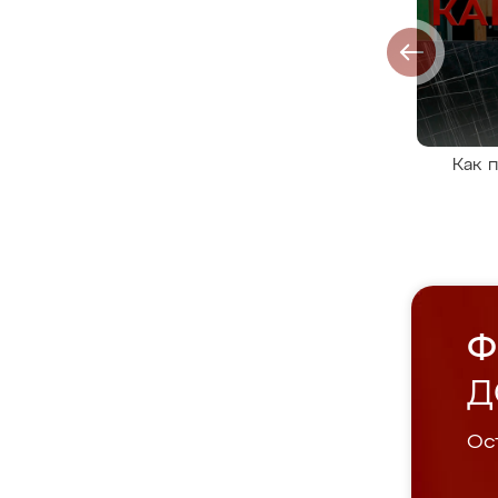
Как 
Ф
Д
Ост