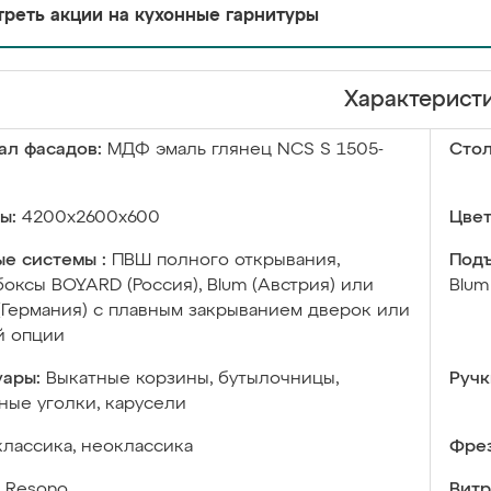
реть акции на кухонные гарнитуры
Характерист
ал фасадов:
МДФ эмаль глянец NCS S 1505-
Сто
ы:
4200х2600х600
Цвет
е системы :
ПВШ полного открывания,
Подъ
оксы BOYARD (Россия), Blum (Австрия) или
Blum
 (Германия) с плавным закрыванием дверок или
й опции
уары:
Выкатные корзины, бутылочницы,
Ручк
ые уголки, карусели
классика, неоклассика
Фрез
Resono
Витр