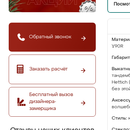
Посмот
Обратный звонок
Матери
Y90R
Габарит
Заказать расчёт
Выкатны
тандемб
Hettich
без это
Бесплатный вызов
Аксесс
дизайнера-
волшебн
замерщика
Стиль:
Стекло: