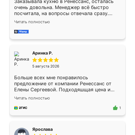
Заказывала кухню в Ренессанс, осталась
очень довольна. Менеджер всё быстро
посчитала, на вопросы отвечала сразу.
Замерщик приехал в субботу, подошёл к
Читать полностью
делу со всей ответственностью. Собрали
за день, ребята работали аккуратно, даже
пыли почти не было. Качество отличное,
ящики ходят плавно, ничего не скрипит.
Всё подошло как влитое.
Аринка Р.
5 августа 2026
Больше всех мне понравилось
предложение от компании Ренессанс от
Елены Сергеевой. Подходяшщая цена и
короткие сроки изготовления. Приехавший
Читать полностью
для замера сотрудник Владислав
предложил по моему эскизу самый
1
подходящий вариант шкафа. Немного его
видоизменил, получилось даже лучше, чем
я хотела.
Ярослава