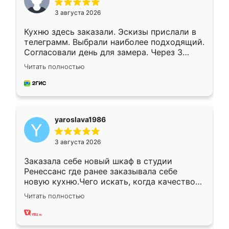
3 августа 2026
Кухню здесь заказали. Эскизы прислали в
телеграмм. Выбрали наиболее подходящий.
Согласовали день для замера. Через 3
недели кухня была уже готова. Остались
Читать полностью
довольны работой. Спасибо Ренессанс
мебель за качественную работу!
yaroslava1986
3 августа 2026
Заказала себе новый шкаф в студии
Ренессанс где ранее заказывала себе
новую кухню.Чего искать, когда качеством
вполне довольна. Служит кухня уже почти
Читать полностью
два года, нареканий нет.