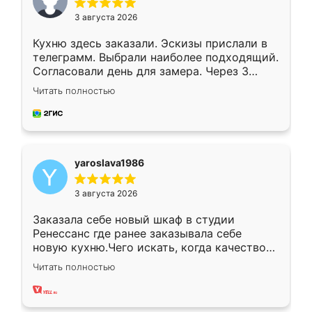
3 августа 2026
Кухню здесь заказали. Эскизы прислали в
телеграмм. Выбрали наиболее подходящий.
Согласовали день для замера. Через 3
недели кухня была уже готова. Остались
Читать полностью
довольны работой. Спасибо Ренессанс
мебель за качественную работу!
yaroslava1986
3 августа 2026
Заказала себе новый шкаф в студии
Ренессанс где ранее заказывала себе
новую кухню.Чего искать, когда качеством
вполне довольна. Служит кухня уже почти
Читать полностью
два года, нареканий нет.