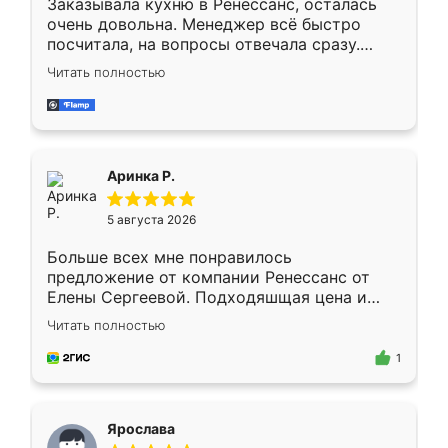
Заказывала кухню в Ренессанс, осталась
очень довольна. Менеджер всё быстро
посчитала, на вопросы отвечала сразу.
Замерщик приехал в субботу, подошёл к
Читать полностью
делу со всей ответственностью. Собрали
за день, ребята работали аккуратно, даже
пыли почти не было. Качество отличное,
ящики ходят плавно, ничего не скрипит.
Всё подошло как влитое.
Аринка Р.
5 августа 2026
Больше всех мне понравилось
предложение от компании Ренессанс от
Елены Сергеевой. Подходяшщая цена и
короткие сроки изготовления. Приехавший
Читать полностью
для замера сотрудник Владислав
предложил по моему эскизу самый
1
подходящий вариант шкафа. Немного его
видоизменил, получилось даже лучше, чем
я хотела.
Ярослава