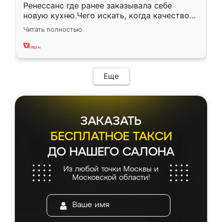
Ренессанс где ранее заказывала себе
новую кухню.Чего искать, когда качеством
вполне довольна. Служит кухня уже почти
Читать полностью
два года, нареканий нет.
Еще
ЗАКАЗАТЬ
БЕСПЛАТНОЕ ТАКСИ
ДО НАШЕГО САЛОНА
Из любой точки Москвы и
Московской области!