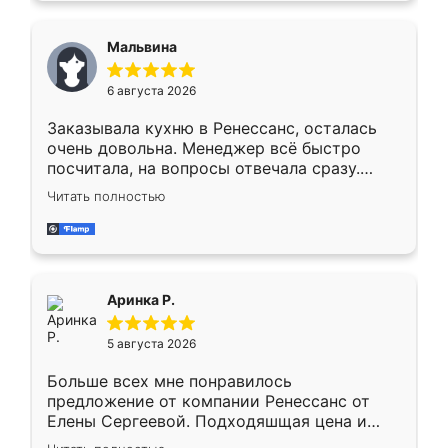
сравнивал с разными конкурентами в этом
сегменте ,выбор у конкурентов куда
Мальвина
меньше, здесь же он более разнообразный.
Мне нравится ,если что-то потребуется из
6 августа 2026
мебели буду заказывать только здесь.
Заказывала кухню в Ренессанс, осталась
очень довольна. Менеджер всё быстро
посчитала, на вопросы отвечала сразу.
Замерщик приехал в субботу, подошёл к
Читать полностью
делу со всей ответственностью. Собрали
за день, ребята работали аккуратно, даже
пыли почти не было. Качество отличное,
ящики ходят плавно, ничего не скрипит.
Всё подошло как влитое.
Аринка Р.
5 августа 2026
Больше всех мне понравилось
предложение от компании Ренессанс от
Елены Сергеевой. Подходяшщая цена и
короткие сроки изготовления. Приехавший