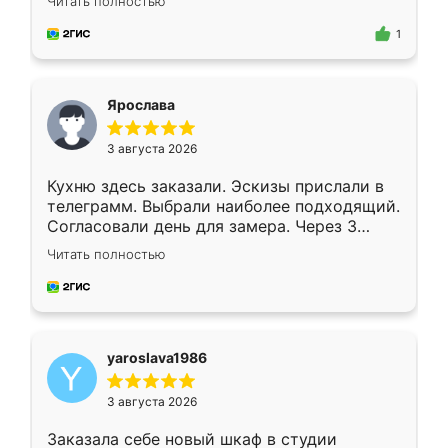
Читать полностью
для замера сотрудник Владислав
предложил по моему эскизу самый
1
подходящий вариант шкафа. Немного его
видоизменил, получилось даже лучше, чем
я хотела.
Ярослава
3 августа 2026
Кухню здесь заказали. Эскизы прислали в
телеграмм. Выбрали наиболее подходящий.
Согласовали день для замера. Через 3
недели кухня была уже готова. Остались
Читать полностью
довольны работой. Спасибо Ренессанс
мебель за качественную работу!
yaroslava1986
3 августа 2026
Заказала себе новый шкаф в студии