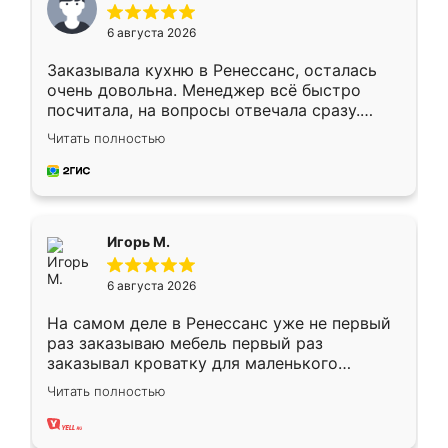
6 августа 2026
Заказывала кухню в Ренессанс, осталась
очень довольна. Менеджер всё быстро
посчитала, на вопросы отвечала сразу.
Замерщик приехал в субботу, подошёл к
Читать полностью
делу со всей ответственностью. Собрали
за день, ребята работали аккуратно, даже
пыли почти не было. Качество отличное,
ящики ходят плавно, ничего не скрипит.
Всё подошло как влитое.
Игорь М.
6 августа 2026
На самом деле в Ренессанс уже не первый
раз заказываю мебель первый раз
заказывал кроватку для маленького
ребёнка при его рождении ,во второй раз
Читать полностью
заказал шкаф-купе. По качеству очень
хорошее сборка достаточно быстрая,
также адекватные цены. До этого