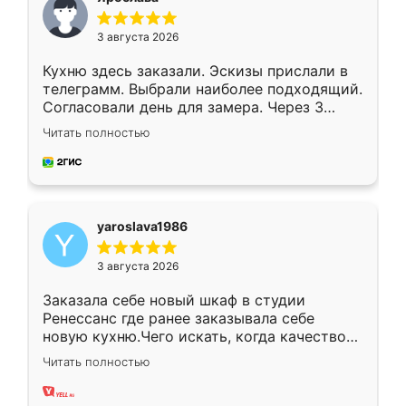
3 августа 2026
Кухню здесь заказали. Эскизы прислали в
телеграмм. Выбрали наиболее подходящий.
Согласовали день для замера. Через 3
недели кухня была уже готова. Остались
Читать полностью
довольны работой. Спасибо Ренессанс
мебель за качественную работу!
yaroslava1986
3 августа 2026
Заказала себе новый шкаф в студии
Ренессанс где ранее заказывала себе
новую кухню.Чего искать, когда качеством
вполне довольна. Служит кухня уже почти
Читать полностью
два года, нареканий нет.