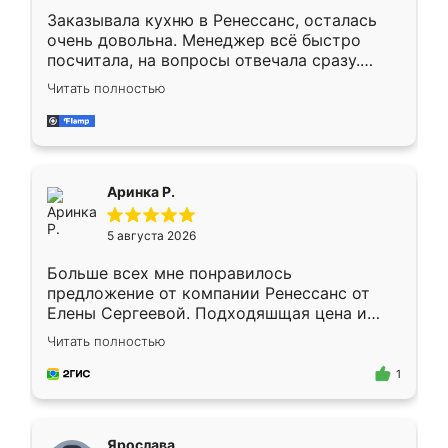
Заказывала кухню в Ренессанс, осталась
очень довольна. Менеджер всё быстро
посчитала, на вопросы отвечала сразу.
Замерщик приехал в субботу, подошёл к
Читать полностью
делу со всей ответственностью. Собрали
за день, ребята работали аккуратно, даже
пыли почти не было. Качество отличное,
ящики ходят плавно, ничего не скрипит.
Всё подошло как влитое.
Аринка Р.
5 августа 2026
Больше всех мне понравилось
предложение от компании Ренессанс от
Елены Сергеевой. Подходяшщая цена и
короткие сроки изготовления. Приехавший
Читать полностью
для замера сотрудник Владислав
предложил по моему эскизу самый
1
подходящий вариант шкафа. Немного его
видоизменил, получилось даже лучше, чем
я хотела.
Ярослава