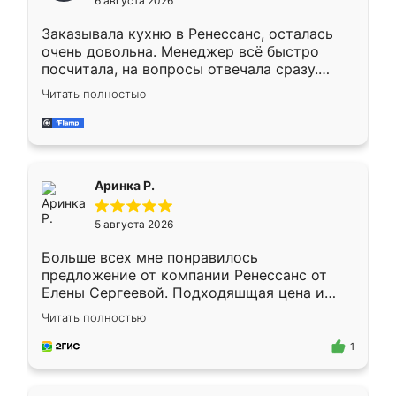
6 августа 2026
мебели буду заказывать только здесь.
Заказывала кухню в Ренессанс, осталась
очень довольна. Менеджер всё быстро
посчитала, на вопросы отвечала сразу.
Замерщик приехал в субботу, подошёл к
Читать полностью
делу со всей ответственностью. Собрали
за день, ребята работали аккуратно, даже
пыли почти не было. Качество отличное,
ящики ходят плавно, ничего не скрипит.
Всё подошло как влитое.
Аринка Р.
5 августа 2026
Больше всех мне понравилось
предложение от компании Ренессанс от
Елены Сергеевой. Подходяшщая цена и
короткие сроки изготовления. Приехавший
Читать полностью
для замера сотрудник Владислав
предложил по моему эскизу самый
1
подходящий вариант шкафа. Немного его
видоизменил, получилось даже лучше, чем