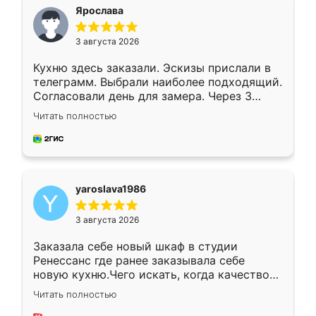
я хотела.
Ярослава
3 августа 2026
Кухню здесь заказали. Эскизы прислали в
телеграмм. Выбрали наиболее подходящий.
Согласовали день для замера. Через 3
недели кухня была уже готова. Остались
Читать полностью
довольны работой. Спасибо Ренессанс
мебель за качественную работу!
yaroslava1986
3 августа 2026
Заказала себе новый шкаф в студии
Ренессанс где ранее заказывала себе
новую кухню.Чего искать, когда качеством
вполне довольна. Служит кухня уже почти
Читать полностью
два года, нареканий нет.