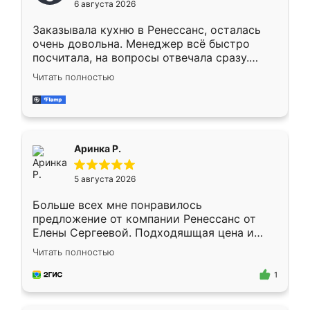
6 августа 2026
мебели буду заказывать только здесь.
Заказывала кухню в Ренессанс, осталась
очень довольна. Менеджер всё быстро
посчитала, на вопросы отвечала сразу.
Замерщик приехал в субботу, подошёл к
Читать полностью
делу со всей ответственностью. Собрали
за день, ребята работали аккуратно, даже
пыли почти не было. Качество отличное,
ящики ходят плавно, ничего не скрипит.
Всё подошло как влитое.
Аринка Р.
5 августа 2026
Больше всех мне понравилось
предложение от компании Ренессанс от
Елены Сергеевой. Подходяшщая цена и
короткие сроки изготовления. Приехавший
Читать полностью
для замера сотрудник Владислав
предложил по моему эскизу самый
1
подходящий вариант шкафа. Немного его
видоизменил, получилось даже лучше, чем