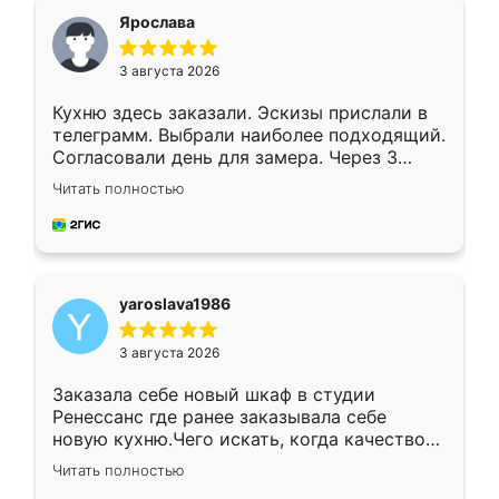
я хотела.
Ярослава
3 августа 2026
Кухню здесь заказали. Эскизы прислали в
телеграмм. Выбрали наиболее подходящий.
Согласовали день для замера. Через 3
недели кухня была уже готова. Остались
Читать полностью
довольны работой. Спасибо Ренессанс
мебель за качественную работу!
yaroslava1986
3 августа 2026
Заказала себе новый шкаф в студии
Ренессанс где ранее заказывала себе
новую кухню.Чего искать, когда качеством
вполне довольна. Служит кухня уже почти
Читать полностью
два года, нареканий нет.