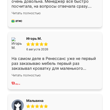
очень довольна. Менеджер всё быстро
посчитала, на вопросы отвечала сразу.
Замерщик приехал в субботу, подошёл к
Читать полностью
делу со всей ответственностью. Собрали
за день, ребята работали аккуратно, даже
пыли почти не было. Качество отличное,
ящики ходят плавно, ничего не скрипит.
Всё подошло как влитое.
Игорь М.
6 августа 2026
На самом деле в Ренессанс уже не первый
раз заказываю мебель первый раз
заказывал кроватку для маленького
ребёнка при его рождении ,во второй раз
Читать полностью
заказал шкаф-купе. По качеству очень
хорошее сборка достаточно быстрая,
также адекватные цены. До этого
сравнивал с разными конкурентами в этом
сегменте ,выбор у конкурентов куда
Мальвина
меньше, здесь же он более разнообразный.
Мне нравится ,если что-то потребуется из