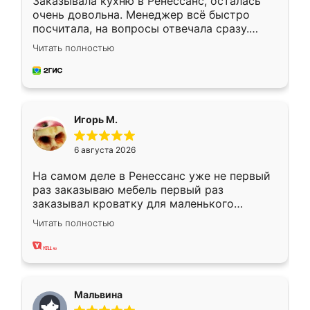
Заказывала кухню в Ренессанс, осталась
очень довольна. Менеджер всё быстро
посчитала, на вопросы отвечала сразу.
Замерщик приехал в субботу, подошёл к
Читать полностью
делу со всей ответственностью. Собрали
за день, ребята работали аккуратно, даже
пыли почти не было. Качество отличное,
ящики ходят плавно, ничего не скрипит.
Всё подошло как влитое.
Игорь М.
6 августа 2026
На самом деле в Ренессанс уже не первый
раз заказываю мебель первый раз
заказывал кроватку для маленького
ребёнка при его рождении ,во второй раз
Читать полностью
заказал шкаф-купе. По качеству очень
хорошее сборка достаточно быстрая,
также адекватные цены. До этого
сравнивал с разными конкурентами в этом
сегменте ,выбор у конкурентов куда
Мальвина
меньше, здесь же он более разнообразный.