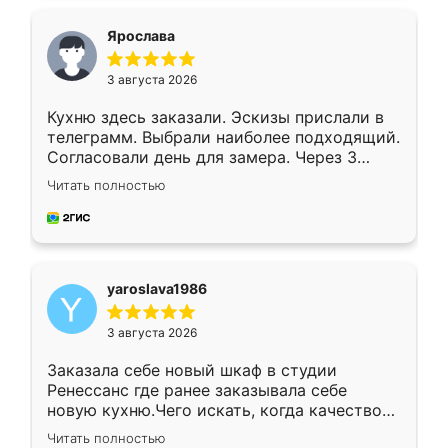
видоизменил, получилось даже лучше, чем
я хотела.
Ярослава
3 августа 2026
Кухню здесь заказали. Эскизы прислали в
телеграмм. Выбрали наиболее подходящий.
Согласовали день для замера. Через 3
недели кухня была уже готова. Остались
Читать полностью
довольны работой. Спасибо Ренессанс
мебель за качественную работу!
yaroslava1986
3 августа 2026
Заказала себе новый шкаф в студии
Ренессанс где ранее заказывала себе
новую кухню.Чего искать, когда качеством
вполне довольна. Служит кухня уже почти
Читать полностью