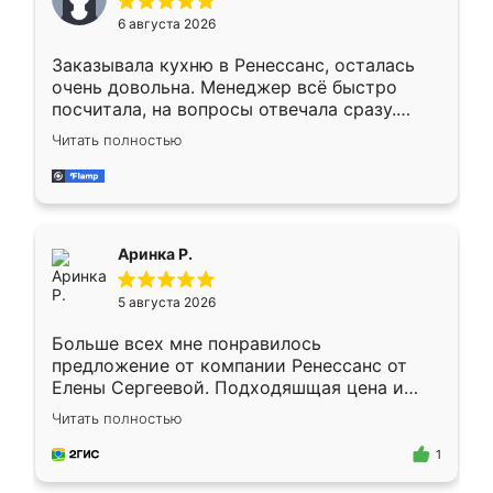
Мне нравится ,если что-то потребуется из
6 августа 2026
мебели буду заказывать только здесь.
Заказывала кухню в Ренессанс, осталась
очень довольна. Менеджер всё быстро
посчитала, на вопросы отвечала сразу.
Замерщик приехал в субботу, подошёл к
Читать полностью
делу со всей ответственностью. Собрали
за день, ребята работали аккуратно, даже
пыли почти не было. Качество отличное,
ящики ходят плавно, ничего не скрипит.
Всё подошло как влитое.
Аринка Р.
5 августа 2026
Больше всех мне понравилось
предложение от компании Ренессанс от
Елены Сергеевой. Подходяшщая цена и
короткие сроки изготовления. Приехавший
Читать полностью
для замера сотрудник Владислав
предложил по моему эскизу самый
1
подходящий вариант шкафа. Немного его