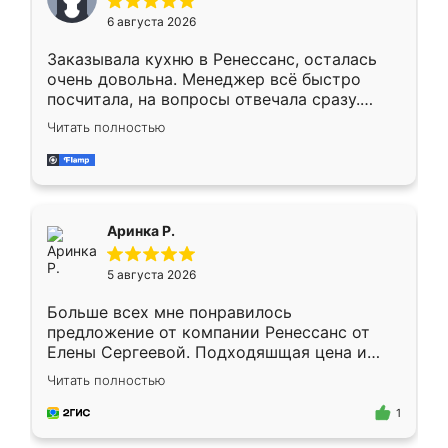
Мне нравится ,если что-то потребуется из
6 августа 2026
мебели буду заказывать только здесь.
Заказывала кухню в Ренессанс, осталась
очень довольна. Менеджер всё быстро
посчитала, на вопросы отвечала сразу.
Замерщик приехал в субботу, подошёл к
Читать полностью
делу со всей ответственностью. Собрали
за день, ребята работали аккуратно, даже
пыли почти не было. Качество отличное,
ящики ходят плавно, ничего не скрипит.
Всё подошло как влитое.
Аринка Р.
5 августа 2026
Больше всех мне понравилось
предложение от компании Ренессанс от
Елены Сергеевой. Подходяшщая цена и
короткие сроки изготовления. Приехавший
Читать полностью
для замера сотрудник Владислав
предложил по моему эскизу самый
1
подходящий вариант шкафа. Немного его