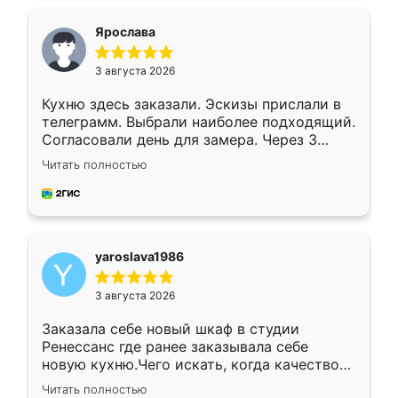
видоизменил, получилось даже лучше, чем
я хотела.
Ярослава
3 августа 2026
Кухню здесь заказали. Эскизы прислали в
телеграмм. Выбрали наиболее подходящий.
Согласовали день для замера. Через 3
недели кухня была уже готова. Остались
Читать полностью
довольны работой. Спасибо Ренессанс
мебель за качественную работу!
yaroslava1986
3 августа 2026
Заказала себе новый шкаф в студии
Ренессанс где ранее заказывала себе
новую кухню.Чего искать, когда качеством
вполне довольна. Служит кухня уже почти
Читать полностью