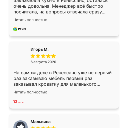
Заказывала кухню в Ренессанс, осталась
очень довольна. Менеджер всё быстро
посчитала, на вопросы отвечала сразу.
Замерщик приехал в субботу, подошёл к
Читать полностью
делу со всей ответственностью. Собрали
за день, ребята работали аккуратно, даже
пыли почти не было. Качество отличное,
ящики ходят плавно, ничего не скрипит.
Всё подошло как влитое.
Игорь М.
6 августа 2026
На самом деле в Ренессанс уже не первый
раз заказываю мебель первый раз
заказывал кроватку для маленького
ребёнка при его рождении ,во второй раз
Читать полностью
заказал шкаф-купе. По качеству очень
хорошее сборка достаточно быстрая,
также адекватные цены. До этого
сравнивал с разными конкурентами в этом
сегменте ,выбор у конкурентов куда
Мальвина
меньше, здесь же он более разнообразный.