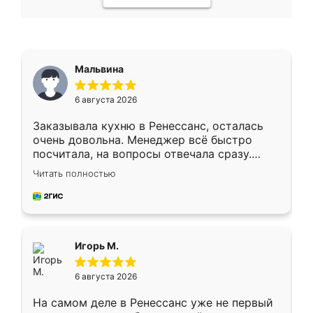
Мальвина
6 августа 2026
Заказывала кухню в Ренессанс, осталась
очень довольна. Менеджер всё быстро
посчитала, на вопросы отвечала сразу.
Замерщик приехал в субботу, подошёл к
Читать полностью
делу со всей ответственностью. Собрали
за день, ребята работали аккуратно, даже
пыли почти не было. Качество отличное,
ящики ходят плавно, ничего не скрипит.
Всё подошло как влитое.
Игорь М.
6 августа 2026
На самом деле в Ренессанс уже не первый