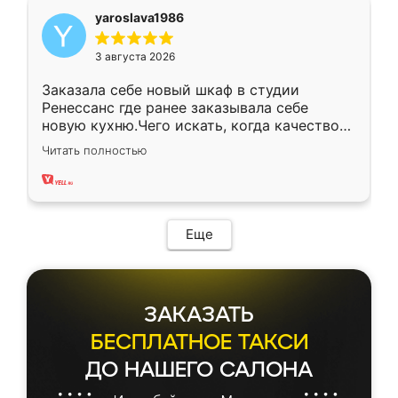
yaroslava1986
3 августа 2026
Заказала себе новый шкаф в студии
Ренессанс где ранее заказывала себе
новую кухню.Чего искать, когда качеством
вполне довольна. Служит кухня уже почти
Читать полностью
два года, нареканий нет.
Еще
ЗАКАЗАТЬ
БЕСПЛАТНОЕ ТАКСИ
ДО НАШЕГО САЛОНА