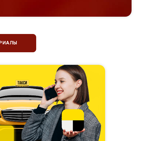
ЕРИАЛЫ
 чемпионы по фигурному
ю
5.0
5.0
5.0
Оставить отзыв