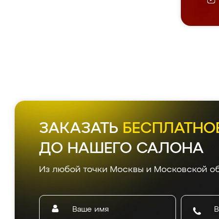
Д
Все
5.0
из 