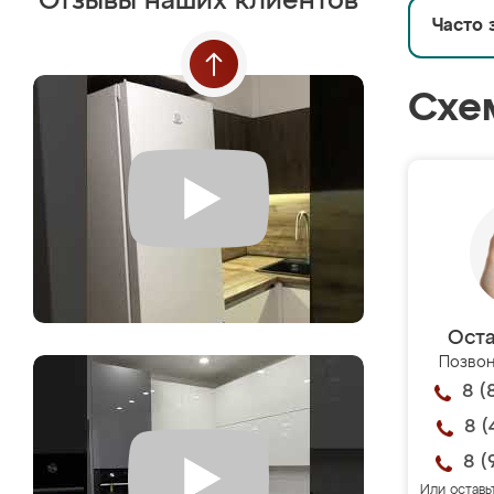
Отзывы наших клиентов
Часто 
Схе
Оста
Позвон
8 (
8 (
8 (
Или оставь