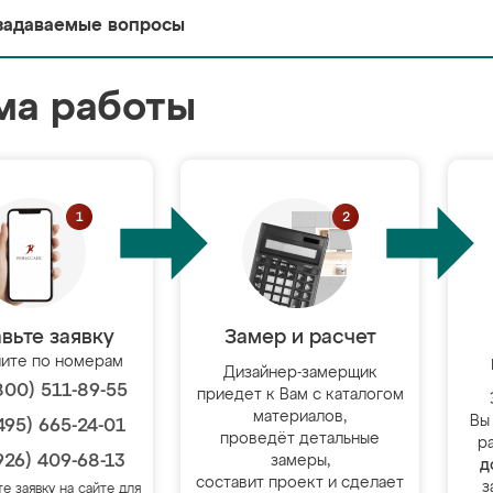
задаваемые вопросы
ма работы
вьте заявку
Замер и расчет
ите по номерам
Дизайнер-замерщик
800) 511-89-55
приедет к Вам с каталогом
материалов,
Вы
495) 665-24-01
проведёт детальные
р
926) 409-68-13
замеры,
д
составит проект и сделает
з
те заявку на сайте для