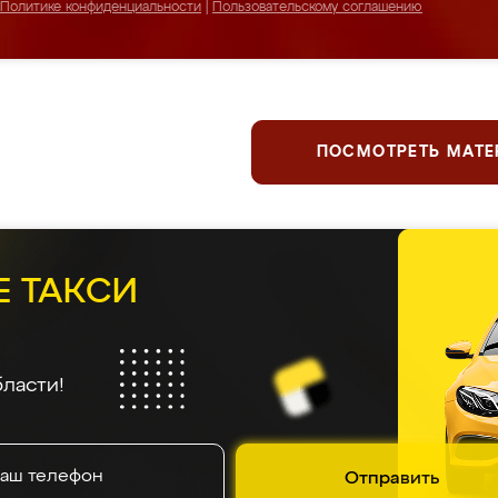
Политике конфиденциальности
|
Пользовательскому соглашению
ПОСМОТРЕТЬ МАТ
ержим планку серьезнее, чем
катани
 отзывы
5.0
5.0
5.0
4.9
5.0
5.0
5
На основе
945
оценок