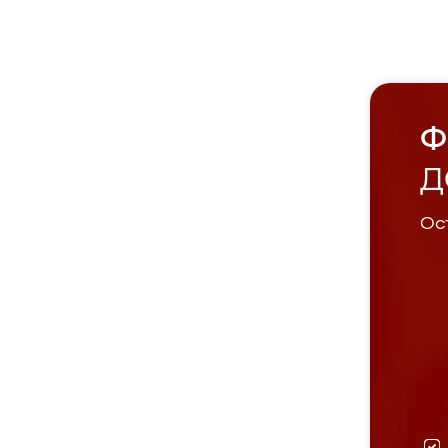
Ф
Д
Ост