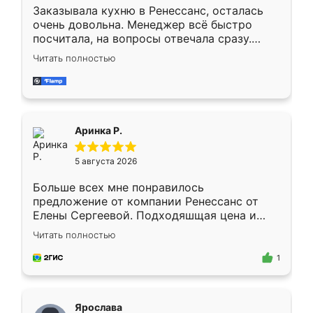
Заказывала кухню в Ренессанс, осталась
очень довольна. Менеджер всё быстро
посчитала, на вопросы отвечала сразу.
Замерщик приехал в субботу, подошёл к
Читать полностью
делу со всей ответственностью. Собрали
за день, ребята работали аккуратно, даже
пыли почти не было. Качество отличное,
ящики ходят плавно, ничего не скрипит.
Всё подошло как влитое.
Аринка Р.
5 августа 2026
Больше всех мне понравилось
предложение от компании Ренессанс от
Елены Сергеевой. Подходяшщая цена и
короткие сроки изготовления. Приехавший
Читать полностью
для замера сотрудник Владислав
предложил по моему эскизу самый
1
подходящий вариант шкафа. Немного его
видоизменил, получилось даже лучше, чем
я хотела.
Ярослава