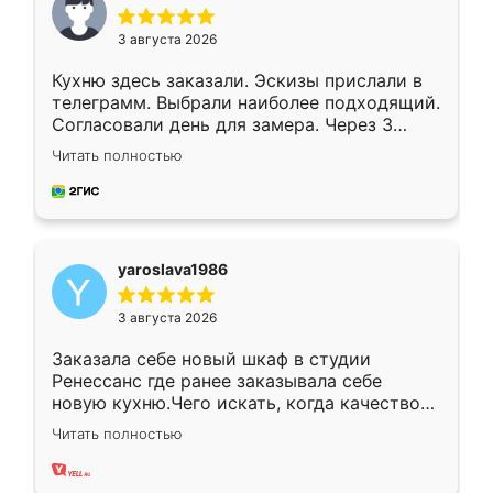
3 августа 2026
Кухню здесь заказали. Эскизы прислали в
телеграмм. Выбрали наиболее подходящий.
Согласовали день для замера. Через 3
недели кухня была уже готова. Остались
Читать полностью
довольны работой. Спасибо Ренессанс
мебель за качественную работу!
yaroslava1986
3 августа 2026
Заказала себе новый шкаф в студии
Ренессанс где ранее заказывала себе
новую кухню.Чего искать, когда качеством
вполне довольна. Служит кухня уже почти
Читать полностью
два года, нареканий нет.