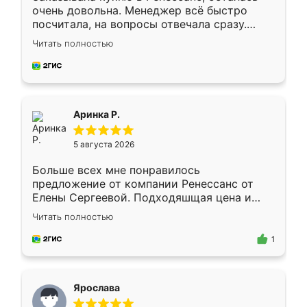
очень довольна. Менеджер всё быстро
посчитала, на вопросы отвечала сразу.
Замерщик приехал в субботу, подошёл к
Читать полностью
делу со всей ответственностью. Собрали
за день, ребята работали аккуратно, даже
пыли почти не было. Качество отличное,
ящики ходят плавно, ничего не скрипит.
Всё подошло как влитое.
Аринка Р.
5 августа 2026
Больше всех мне понравилось
предложение от компании Ренессанс от
Елены Сергеевой. Подходяшщая цена и
короткие сроки изготовления. Приехавший
Читать полностью
для замера сотрудник Владислав
предложил по моему эскизу самый
1
подходящий вариант шкафа. Немного его
видоизменил, получилось даже лучше, чем
я хотела.
Ярослава