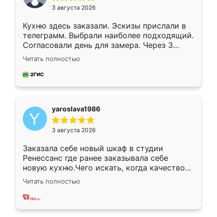
3 августа 2026
Кухню здесь заказали. Эскизы прислали в
телеграмм. Выбрали наиболее подходящий.
Согласовали день для замера. Через 3
недели кухня была уже готова. Остались
Читать полностью
довольны работой. Спасибо Ренессанс
мебель за качественную работу!
yaroslava1986
3 августа 2026
Заказала себе новый шкаф в студии
Ренессанс где ранее заказывала себе
новую кухню.Чего искать, когда качеством
вполне довольна. Служит кухня уже почти
Читать полностью
два года, нареканий нет.