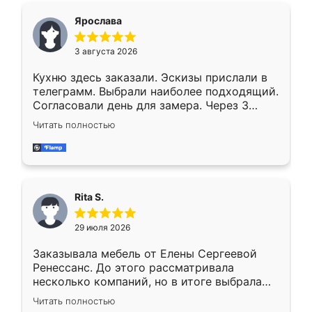
Ярослава
3 августа 2026
Кухню здесь заказали. Эскизы прислали в
телеграмм. Выбрали наиболее подходящий.
Согласовали день для замера. Через 3
недели кухня была уже готова. Остались
Читать полностью
довольны работой. Спасибо Ренессанс
мебель за качественную работу!
Rita S.
29 июля 2026
Заказывала мебель от Елены Сергеевой
Ренессанс. До этого рассматривала
несколько компаний, но в итоге выбрала
эту. Сначала обговорили условия, потом
Читать полностью
приехал замерщик, всё спокойно объяснил