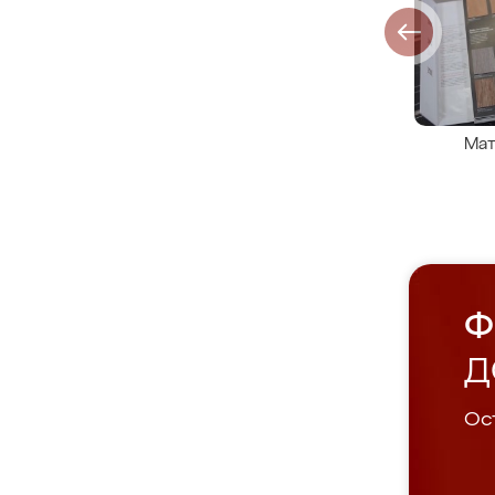
Мат
Ф
Д
Ост