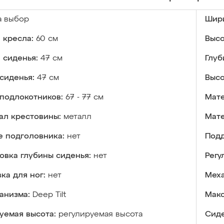
а выбор
Шири
 кресла:
60 см
Высо
 сиденья:
47 см
Глуб
сиденья:
47 см
Высо
подлокотников:
67 - 77 см
Мате
ал крестовины:
металл
Мате
е подголовника:
нет
Подд
овка глубины сиденья:
нет
Регу
ка для ног:
нет
Меха
анизма:
Deep Tilt
Макс
уемая высота:
регулируемая высота
Сиде