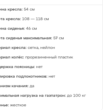
на кресла:
54 см
та кресла:
108 — 118 см
ина сиденья:
46 см
та сиденья максимальная:
57 см
риал кресла:
сетка, нейлон
риал колёс:
прорезиненный пластик
ержка поясницы:
нет
лировка подлокотников:
нет
низм качания:
да
имальная нагрузка на газпатрон:
до 100 кг
нье:
жесткое