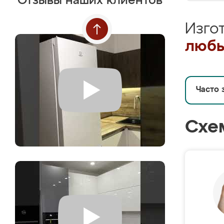
Отзывы наших клиентов
Изго
любы
Часто 
Схе