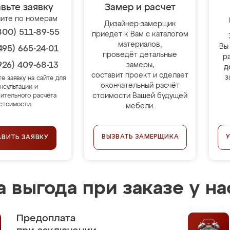
вьте заявку
Замер и расчет
ите по номерам
Дизайнер-замерщик
800) 511-89-55
приедет к Вам с каталогом
материалов,
Вы
495) 665-24-01
проведёт детальные
р
926) 409-68-13
замеры,
д
составит проект и сделает
з
те заявку на сайте для
окончательный расчёт
нсультации и
стоимости Вашей будущей
ительного расчёта
стоимости.
мебели.
ВЫЗВАТЬ ЗАМЕРЩИКА
АВИТЬ ЗАЯВКУ
 выгода при заказе у на
Предоплата