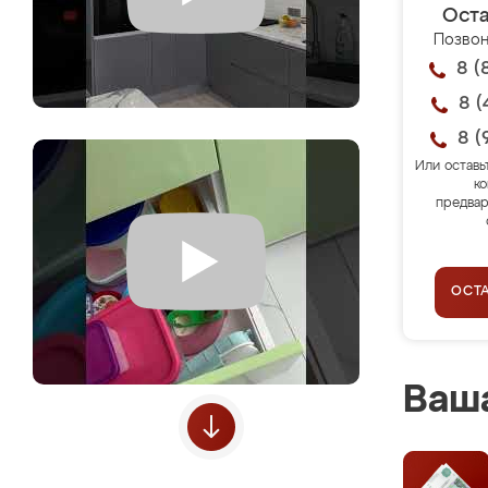
Оста
Позвон
8 (
8 (
8 (
Или оставь
ко
предвар
ОСТ
Ваша