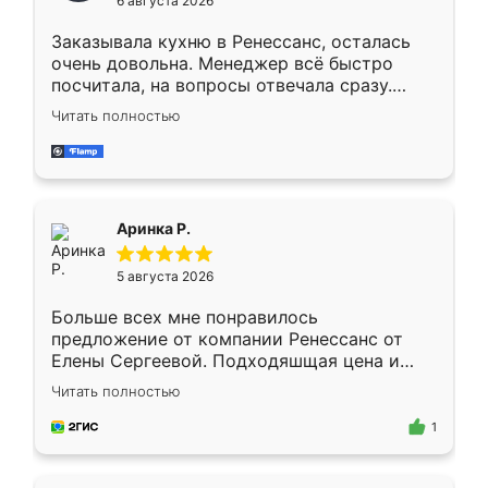
6 августа 2026
мебели буду заказывать только здесь.
Заказывала кухню в Ренессанс, осталась
очень довольна. Менеджер всё быстро
посчитала, на вопросы отвечала сразу.
Замерщик приехал в субботу, подошёл к
Читать полностью
делу со всей ответственностью. Собрали
за день, ребята работали аккуратно, даже
пыли почти не было. Качество отличное,
ящики ходят плавно, ничего не скрипит.
Всё подошло как влитое.
Аринка Р.
5 августа 2026
Больше всех мне понравилось
предложение от компании Ренессанс от
Елены Сергеевой. Подходяшщая цена и
короткие сроки изготовления. Приехавший
Читать полностью
для замера сотрудник Владислав
предложил по моему эскизу самый
1
подходящий вариант шкафа. Немного его
видоизменил, получилось даже лучше, чем