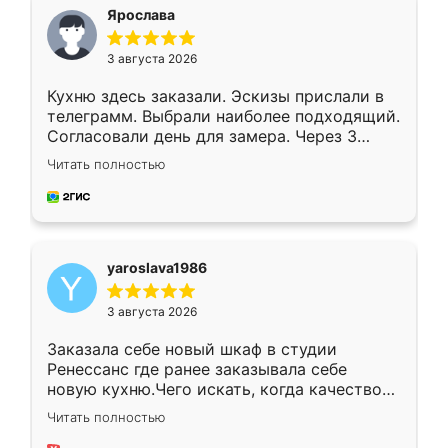
я хотела.
Ярослава
3 августа 2026
Кухню здесь заказали. Эскизы прислали в
телеграмм. Выбрали наиболее подходящий.
Согласовали день для замера. Через 3
недели кухня была уже готова. Остались
Читать полностью
довольны работой. Спасибо Ренессанс
мебель за качественную работу!
yaroslava1986
3 августа 2026
Заказала себе новый шкаф в студии
Ренессанс где ранее заказывала себе
новую кухню.Чего искать, когда качеством
вполне довольна. Служит кухня уже почти
Читать полностью
два года, нареканий нет.