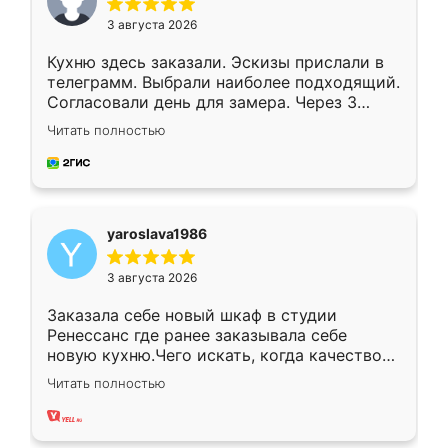
3 августа 2026
Кухню здесь заказали. Эскизы прислали в
телеграмм. Выбрали наиболее подходящий.
Согласовали день для замера. Через 3
недели кухня была уже готова. Остались
Читать полностью
довольны работой. Спасибо Ренессанс
мебель за качественную работу!
yaroslava1986
3 августа 2026
Заказала себе новый шкаф в студии
Ренессанс где ранее заказывала себе
новую кухню.Чего искать, когда качеством
вполне довольна. Служит кухня уже почти
Читать полностью
два года, нареканий нет.