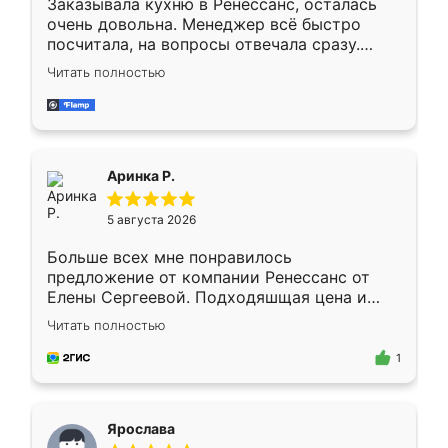
Заказывала кухню в Ренессанс, осталась
очень довольна. Менеджер всё быстро
посчитала, на вопросы отвечала сразу.
Замерщик приехал в субботу, подошёл к
Читать полностью
делу со всей ответственностью. Собрали
за день, ребята работали аккуратно, даже
пыли почти не было. Качество отличное,
ящики ходят плавно, ничего не скрипит.
Всё подошло как влитое.
Аринка Р.
5 августа 2026
Больше всех мне понравилось
предложение от компании Ренессанс от
Елены Сергеевой. Подходяшщая цена и
короткие сроки изготовления. Приехавший
Читать полностью
для замера сотрудник Владислав
предложил по моему эскизу самый
1
подходящий вариант шкафа. Немного его
видоизменил, получилось даже лучше, чем
я хотела.
Ярослава